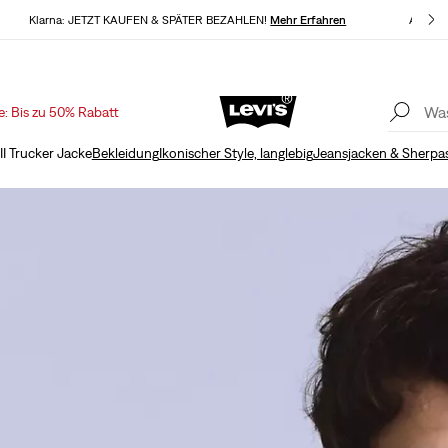
Klarna: JETZT KAUFEN & SPÄTER BEZAHLEN!
Mehr Erfahren
AKTUAL
e: Bis zu 50% Rabatt
Kostenloser Versand für Levi’s® Red Tab™ Mitglieder.
Mehr Erfahren
II Trucker Jacke
Bekleidung
Ikonischer Style, langlebig
Jeansjacken & Sherpa