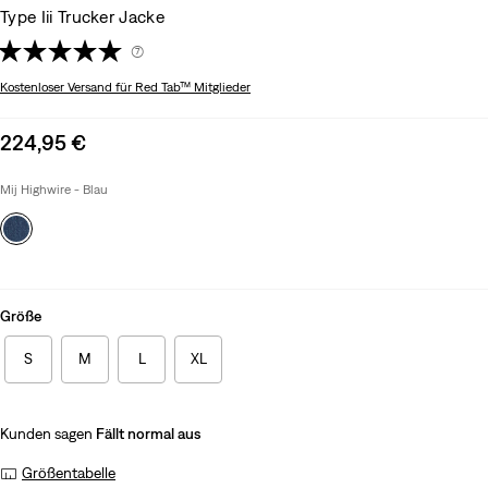
Type Iii Trucker Jacke
(7)
Kostenloser Versand
für Red Tab™ Mitglieder
Sale
224,95 €
price
is
Mij Highwire - Blau
Größe
S
M
L
XL
Kunden sagen
Fällt normal aus
Größentabelle