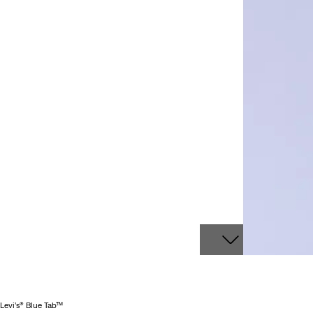
Levi’s® Blue Tab™