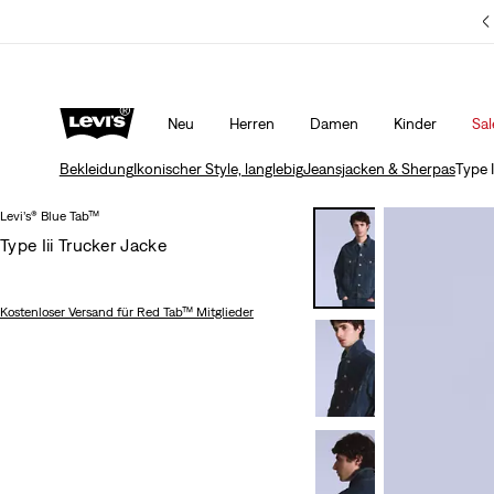
Kostenloser Versand für Levi’s® Red Tab™ Mitglieder.
Mehr Erfahren
Neu
Herren
Damen
Kinder
Sal
Bekleidung
Ikonischer Style, langlebig
Jeansjacken & Sherpas
Type I
Levi’s® Blue Tab™
Type Iii Trucker Jacke
Kostenloser Versand
für Red Tab™ Mitglieder