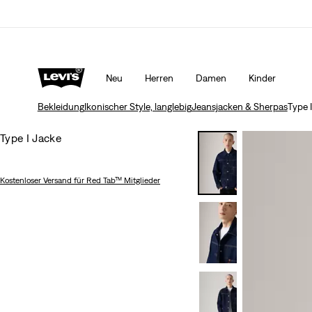
Aktualisierte Versand- und Rückgabebedingungen
Mehr Er
Neu
Herren
Damen
Kinder
Bekleidung
Ikonischer Style, langlebig
Jeansjacken & Sherpas
Type 
Type I Jacke
Kostenloser Versand
für Red Tab™ Mitglieder