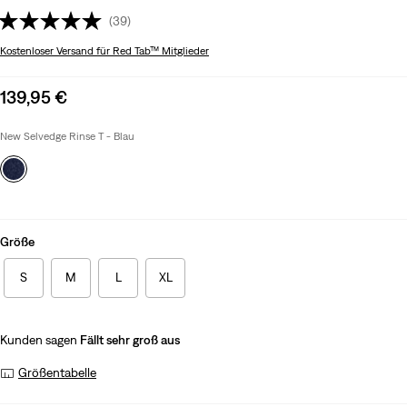
(39)
Kostenloser Versand
für Red Tab™ Mitglieder
Sale
139,95 €
price
is
New Selvedge Rinse T - Blau
Größe
S
M
L
XL
Kunden sagen
Fällt sehr groß aus
Größentabelle