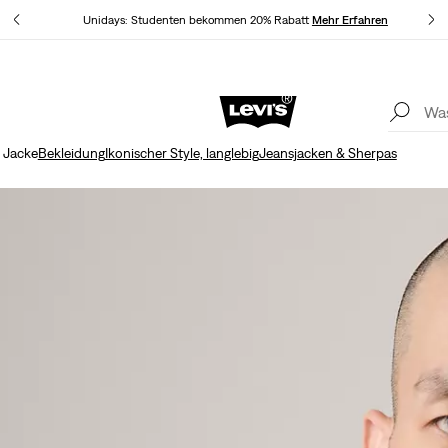
fahren
Unidays: Studenten bekommen 20% Rabatt
Mehr Erfahren
K
Aktualisierte Versand- und Rückgabebedingungen
Mehr Erfahren
I Jacke
Bekleidung
Ikonischer Style, langlebig
Jeansjacken & Sherpas