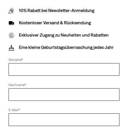
10% Rabatt bei Newsletter-Anmeldung
Entschuldige die Unannehmlichkeiten. Versuche es
bitte später erneut.
Kostenloser Versand & Rücksendung
Exklusiver Zugang zu Neuheiten und Rabatten
Eine kleine Geburtstagsüberraschung jedes Jahr
Vorname
*
Nachname
*
E-Mail
*