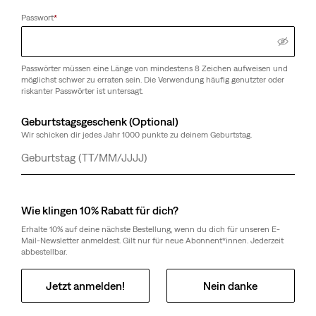
Passwort
*
Passwörter müssen eine Länge von mindestens 8 Zeichen aufweisen und
möglichst schwer zu erraten sein. Die Verwendung häufig genutzter oder
riskanter Passwörter ist untersagt.
Geburtstagsgeschenk (Optional)
Wir schicken dir jedes Jahr 1000 punkte zu deinem Geburtstag.
Tag
Monat
Jahr
Wie klingen 10% Rabatt für dich?
Erhalte 10% auf deine nächste Bestellung, wenn du dich für unseren E-
Mail-Newsletter anmeldest. Gilt nur für neue Abonnent*innen. Jederzeit
abbestellbar.
Jetzt anmelden!
Nein danke