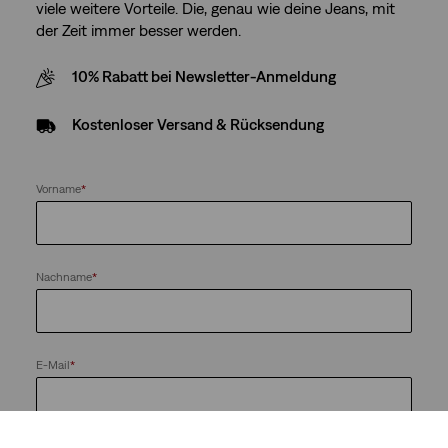
viele weitere Vorteile. Die, genau wie deine Jeans, mit
der Zeit immer besser werden.
10% Rabatt bei Newsletter-Anmeldung
Kostenloser Versand & Rücksendung
Vorname
*
Nachname
*
E-Mail
*
Ich möchte Neuigkeiten und Angebote von Levi's® Red Tab™