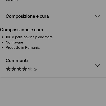
Composizione e cura
Composizione e cura
100% pelle bovina pieno fiore
Non lavare
Prodotto in Romania
Commenti
(6)
4.3
su
5
stelle.