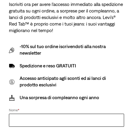
Iscriviti ora per avere l’accesso immediato alla spedizione
gratuita su ogni ordine, a sorprese per il compleanno, a
lanci di prodotti esclusivi e molto altro ancora. Levi’s®
Red Tab™ è proprio come i tuoi jeans: i suoi vantaggi
migliorano nel tempo!
-10% sul tuo ordine iscrivendoti alla nostra
newsletter
Cintura Casey
Spedizione e reso GRATUITI
Accesso anticipato agli sconti ed ai lanci di
Sale
CHF 30.00
Original
CHF 59.90
prodotto esclusivi
price
Price
is
Spedizione gratuita
per i soci Red Tab™
Was
Una sorpresa di compleanno ogni anno
Sale
CHF 30.00
Original
CHF 59.90
Nome
*
price
Price
is
Was
Size Guide
Guida alle taglie