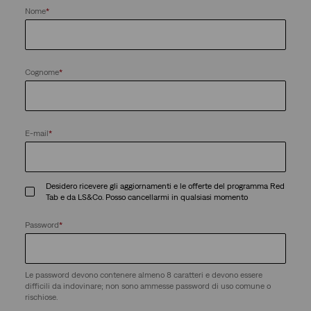
Nome
*
Cognome
*
E-mail
*
Desidero ricevere gli aggiornamenti e le offerte del programma Red
Tab e da LS&Co. Posso cancellarmi in qualsiasi momento
Password
*
Le password devono contenere almeno 8 caratteri e devono essere
difficili da indovinare; non sono ammesse password di uso comune o
rischiose.