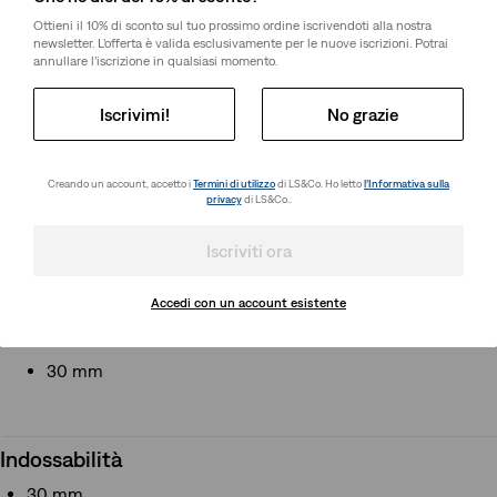
Ottieni il 10% di sconto sul tuo prossimo ordine iscrivendoti alla nostra
Informazioni Su Questo Stile
newsletter. L’offerta è valida esclusivamente per le nuove iscrizioni. Potrai
annullare l’iscrizione in qualsiasi momento.
Adoriamo una cintura intramontabile come la nostra Casey.
Presenta i classici elementi in metallo ed è realizzata in vera
Iscrivimi!
No grazie
pelle liscia.
Una cintura senza tempo
Realizzata in vera pelle
Creando un account, accetto i
Termini di utilizzo
di LS&Co. Ho letto
l’Informativa sulla
privacy
di LS&Co..
Modello 004C00000
Colore: Caviar - Nero
Iscriviti ora
Accedi con un account esistente
Indossabilità
30 mm
Indossabilità
30 mm