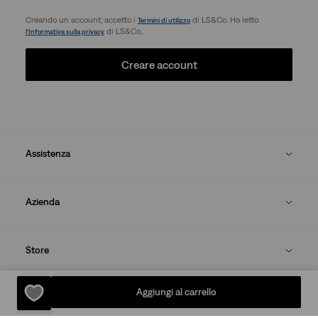
Creando un account, accetto i
di LS&Co. Ho letto
Termini di utilizzo
di LS&Co..
l’Informativa sulla privacy
Creare account
Assistenza
Azienda
Store
Aggiungi al carrello
Informazioni Legali