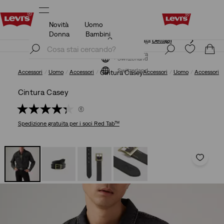
Novità
Uomo
KLARNA: ACQUISTA ORA E PAGA DOPO/PIÙ TARDI!
Dettagli
Donna
Bambini
KLARNA: ACQUISTA ORA E PAGA DOPO/PIÙ TARDI!
Iscriviti ora
Dettagli
Iscriviti ora
Switzerland
Switzerland
Accessori
Uomo
Accessori
Cintura Casey
Accessori
Uomo
Accessori
Cintura Casey
(6)
Spedizione gratuita
per i soci Red Tab™