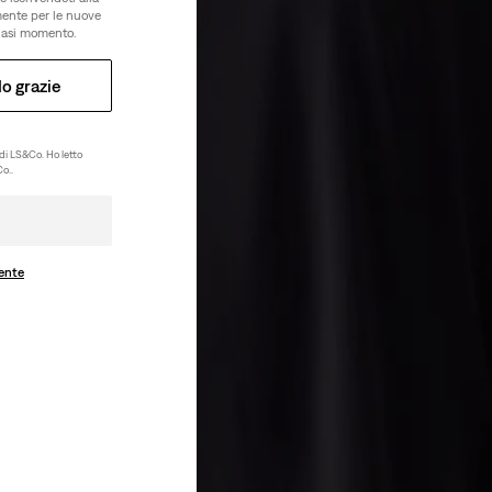
amente per le nuove
lsiasi momento.
o grazie
di LS&Co. Ho letto
o..
ente