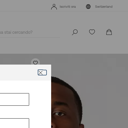
App Levi's. Il meglio di Levi's ®, su misura per te.
Dettagli
Iscriviti ora
Switzerland
App Levi's. Il meglio di Levi's ®, su misura per te.
Dettagli
Iscriviti ora
Switzerland