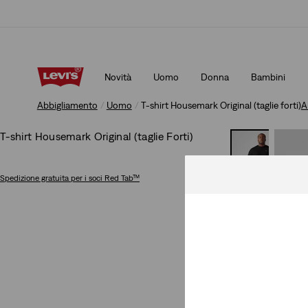
Politica di spedizione e resi aggiornata
Dettagli
Novità
Uomo
Donna
Bambini
Politica di spedizione e resi aggiornata
Dettagli
Abbigliamento
Uomo
T-shirt Housemark Original (taglie forti)
A
T-shirt Housemark Original (taglie Forti)
Spedizione gratuita
per i soci Red Tab™