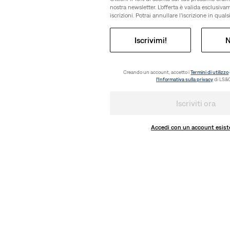
nostra newsletter. L’offerta è valida esclusiv
iscrizioni. Potrai annullare l’iscrizione in qua
Iscrivimi!
N
Creando un account, accetto i
Termini di utilizzo
l’Informativa sulla privacy
di LS&C
Iscriviti ora
Accedi con un account esist