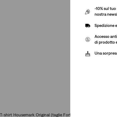
-10% sul tuo 
nostra newsl
Spedizione 
Accesso antic
di prodotto 
Una sorpres
T-shirt Housemark Original (taglie Forti)