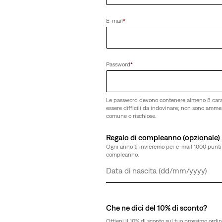
E-mail
*
Password
*
Le password devono contenere almeno 8 cara
essere difficili da indovinare; non sono amm
comune o rischiose.
Regalo di compleanno (opzionale)
Ogni anno ti invieremo per e-mail 1000 punti 
compleanno.
Giorno
Mese
Anno
Che ne dici del 10% di sconto?
Ottieni il 10% di sconto sul tuo prossimo ordin