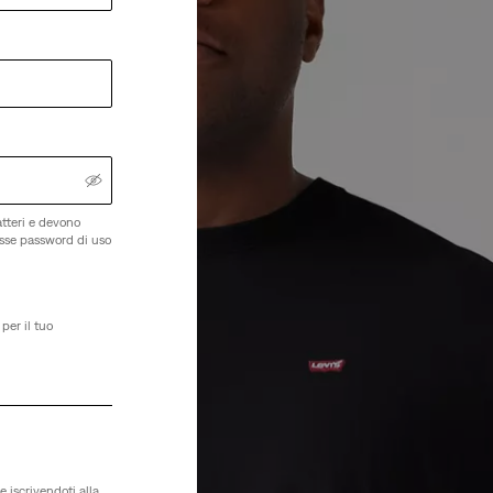
tteri e devono
esse password di uso
per il tuo
e iscrivendoti alla