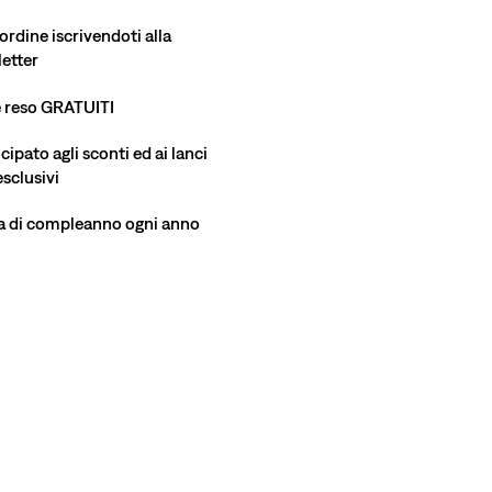
ordine iscrivendoti alla
etter
e reso GRATUITI
ipato agli sconti ed ai lanci
esclusivi
a di compleanno ogni anno
Altezza modello 185 cm/6'1", vita 109 cm/43", Wearing S