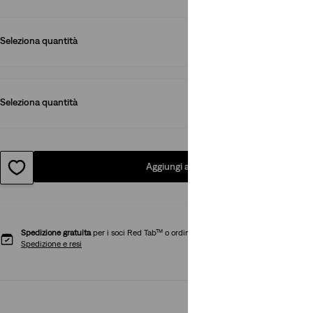
Seleziona quantità
1
Seleziona quantità
1
Aggiungi al carrello
Spedizione gratuita
per i soci Red Tab™ o ordini superiori a CHF 85
Spedizione e resi