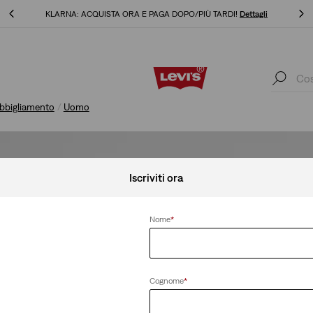
KLARNA: ACQUISTA ORA E PAGA DOPO/PIÙ TARDI!
Dettagli
KLARNA: ACQUISTA ORA E PAGA DOPO/PIÙ TARDI!
Dettagli
bbigliamento
Uomo
Iscriviti ora
Nome
*
Cognome
*