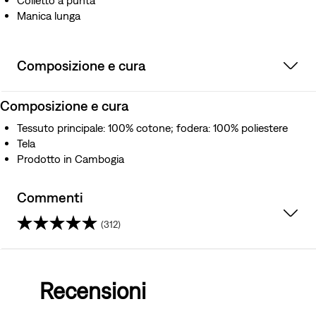
Colletto a punta
Manica lunga
Composizione e cura
Composizione e cura
Tessuto principale: 100% cotone; fodera: 100% poliestere
Tela
Prodotto in Cambogia
Commenti
(312)
4.4
su
Recensioni
5