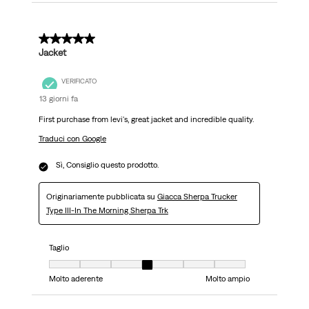
5 su 5 stelle.
Jacket
VERIFICATO
13 giorni fa
First purchase from levi's, great jacket and incredible quality.
Traduci con Google
Sì, Consiglio questo prodotto.
Originariamente pubblicata su
Giacca Sherpa Trucker
Type III-In The Morning Sherpa Trk
Taglio
Taglio, 4 su 7, dove 1 è uguale a Molto aderente e 7 è uguale a Molto ampi
Molto aderente
Molto ampio