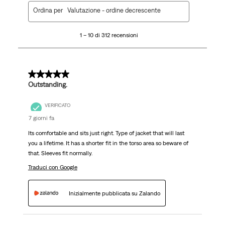
1
Ordina per
Valutazione - ordine decrescente
a
10
1 – 10 di 312 recensioni
di
312
recensioni.
5 su 5 stelle.
Outstanding.
VERIFICATO
7 giorni fa
Its comfortable and sits just right. Type of jacket that will last
you a lifetime. It has a shorter fit in the torso area so beware of
that. Sleeves fit normally.
Traduci con Google
Inizialmente pubblicata su Zalando