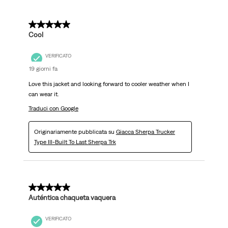
5 su 5 stelle.
Cool
VERIFICATO
19 giorni fa
Love this jacket and looking forward to cooler weather when I
can wear it.
Traduci con Google
Originariamente pubblicata su
Giacca Sherpa Trucker
Type III-Built To Last Sherpa Trk
5 su 5 stelle.
Auténtica chaqueta vaquera
VERIFICATO