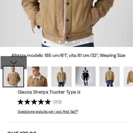
Altezza modello 185 cm/6'1", vita 81 cm/32", Wearing Size
Giacca Sherpa Trucker Type iii
(312)
Spedizione gratuita
per i soci Red Tab™
Sale