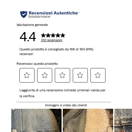
stelle.
312
recensioni
Valutazione generale
4.4
312 recensioni
Questo prodotto è consigliato da 168 di 184 (91%)
recensori
Recensisci questo prodotto
Selezionare
Selezionare
Selezionare
Selezionare
Selezionare
L'aggiunta di una recensione richiede un'email valida per
per
per
per
per
per
la verifica
valutare
valutare
valutare
valutare
valutare
l'articolo
l'articolo
l'articolo
l'articolo
l'articolo
Immagini e video dei clienti
con
con
con
con
con
una
2
3
4
5
1
stelle.
stelle.
stelle.
stelle.
stella.
Questa
Questa
Questa
Questa