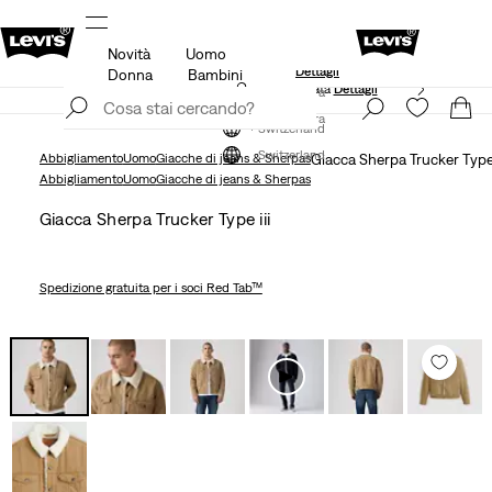
Novità
Uomo
KLARNA: ACQUISTA ORA E PAGA DOPO/PIÙ TARDI!
Dettagli
Donna
Bambini
Politica di spedizione e resi aggiornata
Dettagli
Iscriviti ora
Iscriviti ora
Switzerland
Switzerland
Abbigliamento
Uomo
Giacche di jeans & Sherpas
Giacca Sherpa Trucker Type 
Abbigliamento
Uomo
Giacche di jeans & Sherpas
Giacca Sherpa Trucker Type iii
Spedizione gratuita
per i soci Red Tab™