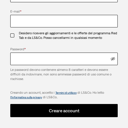
E-mail
*
Desidero ricevere gli aggiornamenti e le offerte del programma Red
Tab e da LS&Co. Posso cancellarmi in qualsiasi momento
Password
*
Le password devono contenere almeno 8 caratteri e devono essere
difficili da indovinare; non sono ammesse password di uso comune o
rischiose.
Creando un account, accetto i
di LS&Co. Ho letto
Termini di utilizzo
di LS&Co..
l’Informativa sulla privacy
Creare account