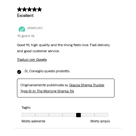
5 su 5 stelle.
Excellent
VERIFICATO
10 giorni fa
Good fit, high quality and the lining feels nice. Fast delivery
and good customer service.
Traduci con Google
Sì, Consiglio questo prodotto.
Originariamente pubblicata su
Giacca Sherpa Trucker
Type III-In The Morning Sherpa Trk
Taglio
Taglio, 5 su 7, dove 1 è uguale a Molto aderente e 7 è uguale a Molto ampi
Molto aderente
Molto ampio