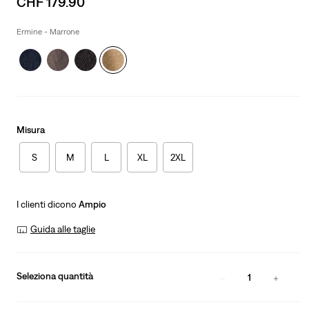
CHF 179.90
price
is
Ermine - Marrone
Misura
S
M
L
XL
2XL
I clienti dicono
Ampio
Guida alle taglie
Seleziona quantità
1