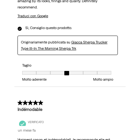
amazing by its looks, firings and quality. Definitely
recommend.
Traduci con Google
Sì, Consiglio questo prodotto.
Originariamente pubblicata su
Giacca Sherpa Trucker
Type III-In The Morning Sherpa Trk
Taglio
Taglio, 4 su 7, dove 1 è uguale a Molto aderente e 7 è uguale a Molto ampi
Molto aderente
Molto ampio
5 su 5 stelle.
Indémodable
VERIFICATO
un mese fa
Vraiment canon et indémodable!! Je recommande elle est