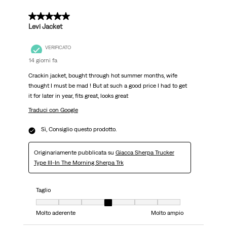
5 su 5 stelle.
Levi Jacket
VERIFICATO
14 giorni fa
Crackin jacket, bought through hot summer months, wife
thought I must be mad ! But at such a good price I had to get
it for later in year, fits great, looks great
Traduci con Google
Sì, Consiglio questo prodotto.
Originariamente pubblicata su
Giacca Sherpa Trucker
Type III-In The Morning Sherpa Trk
Taglio
Taglio, 4 su 7, dove 1 è uguale a Molto aderente e 7 è uguale a Molto ampi
Molto aderente
Molto ampio