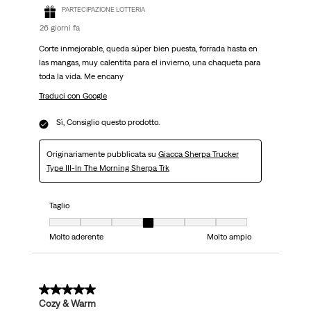
PARTECIPAZIONE LOTTERIA
26 giorni fa
Corte inmejorable, queda súper bien puesta, forrada hasta en
las mangas, muy calentita para el invierno, una chaqueta para
toda la vida. Me encany
Traduci con Google
Sì, Consiglio questo prodotto.
Originariamente pubblicata su
Giacca Sherpa Trucker
Type III-In The Morning Sherpa Trk
Taglio
Taglio, 4 su 7, dove 1 è uguale a Molto aderente e 7 è uguale a Molto ampi
Molto aderente
Molto ampio
5 su 5 stelle.
Cozy & Warm