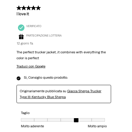
5 su 5 stelle.
I love it
VERIFICATO
PARTECIPAZIONE LOTTERIA
12 giorni fa
The perfect trucker jacket...it combines with everything the
color is perfect
Traduci con Google
Sì, Consiglio questo prodotto.
Originariamente pubblicata su
Giacca Sherpa Trucker
Type III-Kentucky Blue Sherpa
Taglio
Taglio, 5 su 7, dove 1 è uguale a Molto aderente e 7 è uguale a Molto ampi
Molto aderente
Molto ampio