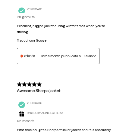
VERIFICATO
26 giorni fa
Excellent, rugged jacket during winter times when you’re
driving
Traduci con Google
Inizialmente pubblicata su Zalando
5 su 5 stelle.
Awesome Sherpa jacket
VERIFICATO
PARTECIPAZIONE LOTTERIA
un mese fa
First time bought a Sherpa trucker jacket and it is absolutely