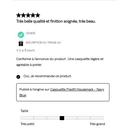
5 sur 5 étoiles.
Très belle qualité et finition soignée, très beau.
VÉRIFIÉ
INSCRIPTION AU TIRAGE AU
il y a 9 jours
Conforme à l’annonce du produit . Une casquette légère et
agréable à porter.
Oui, Je recommande ce produit.
Publié à l'origine sur
Casquette Flexfit Housemark - Navy
Blue
Taille
Taille, 4 sur 7, où 1 est égal à Très petit et 7 est égal à Très grand
Très petit
Très grand