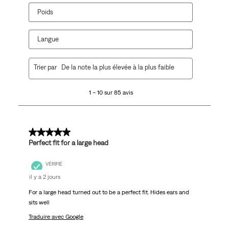
Poids
Langue
1
Trier par
De la note la plus élevée à la plus faible
à
10
1 – 10 sur 85 avis
sur
85
avis.
5 sur 5 étoiles.
Perfect fit for a large head
VÉRIFIÉ
il y a 2 jours
For a large head turned out to be a perfect fit. Hides ears and
sits well
Traduire avec Google