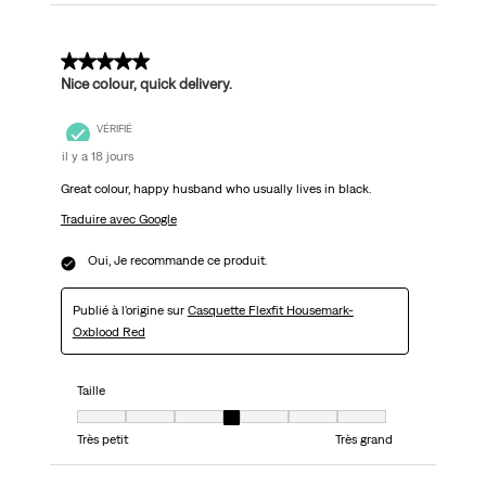
5 sur 5 étoiles.
Nice colour, quick delivery.
VÉRIFIÉ
il y a 18 jours
Great colour, happy husband who usually lives in black.
Traduire avec Google
Oui, Je recommande ce produit.
Publié à l'origine sur
Casquette Flexfit Housemark-
Oxblood Red
Taille
Taille, 4 sur 7, où 1 est égal à Très petit et 7 est égal à Très grand
Très petit
Très grand