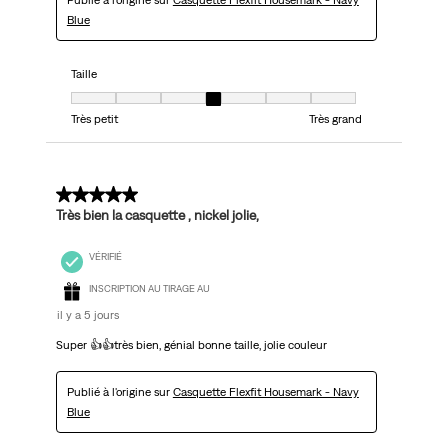
Publié à l'origine sur
Casquette Flexfit Housemark - Navy
Blue
Taille
Taille, 4 sur 7, où 1 est égal à Très petit et 7 est égal à Très grand
Très petit
Très grand
5 sur 5 étoiles.
Très bien la casquette , nickel jolie,
VÉRIFIÉ
INSCRIPTION AU TIRAGE AU
il y a 5 jours
Super 👍👍très bien, génial bonne taille, jolie couleur
Publié à l'origine sur
Casquette Flexfit Housemark - Navy
Blue