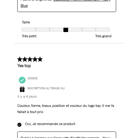
Blue
Taille
Taille, 4 sur 7, où 1 est égal à Très petit et 7 est égal à Très grand
Très petit
Très grand
5 sur 5 étoiles.
Yes top
VÉRIFIÉ
INSCRIPTION AU TIRAGE AU
il y a 4 jours
Couleur, forme, tissus, position et couleur du logo top. Il me l’a
fallait à tout prix
Oui, Je recommande ce produit.