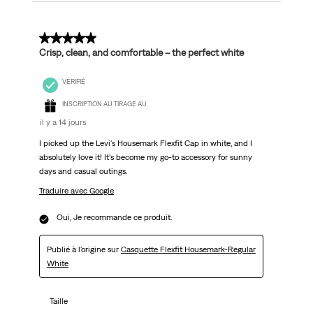
5 sur 5 étoiles.
Crisp, clean, and comfortable – the perfect white
VÉRIFIÉ
INSCRIPTION AU TIRAGE AU
il y a 14 jours
I picked up the Levi's Housemark Flexfit Cap in white, and I
absolutely love it! It's become my go-to accessory for sunny
days and casual outings.
Traduire avec Google
Oui, Je recommande ce produit.
Publié à l'origine sur
Casquette Flexfit Housemark-Regular
White
Taille