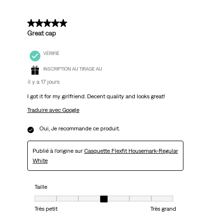
5 sur 5 étoiles.
Great cap
VÉRIFIÉ
INSCRIPTION AU TIRAGE AU
il y a 17 jours
I got it for my girlfriend. Decent quality and looks great!
Traduire avec Google
Oui, Je recommande ce produit.
Publié à l'origine sur
Casquette Flexfit Housemark-Regular
White
Taille
Taille, 4 sur 7, où 1 est égal à Très petit et 7 est égal à Très grand
Très petit
Très grand