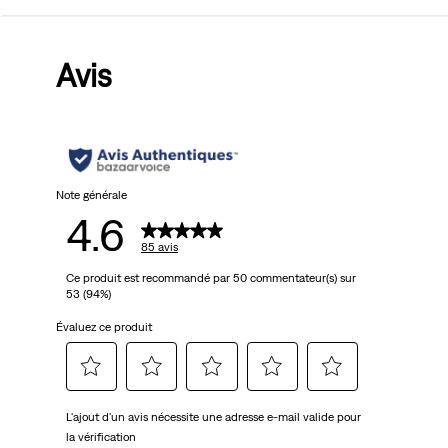
sur
Avis
5
étoiles.
85
avis
Note générale
4.6
85 avis
Ce produit est recommandé par 50 commentateur(s) sur
53 (94%)
Évaluez ce produit
Sélectionnez
Sélectionnez
Sélectionnez
Sélectionnez
Sélectionnez
L'ajout d'un avis nécessite une adresse e-mail valide pour
pour
pour
pour
pour
pour
la vérification
attribuer
attribuer
attribuer
attribuer
attribuer