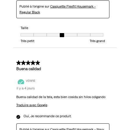
Publié à l'origine sur
Casquette Flexfit Housemark -
Regular Black
Taille
Taille, 4 sur 7, où 1 est égal à Très petit et 7 est égal à Très grand
Très petit
Très grand
5 sur 5 étoiles.
Buena calidad
VÉRIFIÉ
il y a 4 jours
Buena calidad de la tela, esta bien cosida sin hilos colgando
Traduire avec Google
Oui, Je recommande ce produit.
Publié à l'origine sur
Casquette Flexfit Housemark - Navy