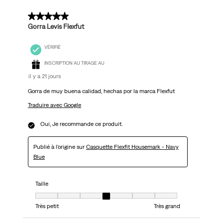
5 sur 5 étoiles.
Gorra Levis Flexfut
VÉRIFIÉ
INSCRIPTION AU TIRAGE AU
il y a 21 jours
Gorra de muy buena calidad, hechas por la marca Flexfut
Traduire avec Google
Oui, Je recommande ce produit.
Publié à l'origine sur
Casquette Flexfit Housemark - Navy
Blue
Taille
Taille, 4 sur 7, où 1 est égal à Très petit et 7 est égal à Très grand
Très petit
Très grand