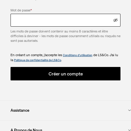
Mot de passe
*
Les mots de passe doivent contenir au moins 8 caractères et être
difficiles à deviner - les mots de passe couramment utilisés ou risqués ne
sont pas autorisés.
En créant un compte, j’accepte les
de LS&Co. J’ai lu
Conditions d’utilisation
la
.
Politique de confidentialité de LS&Co
Créer un compte
Assistance
A Propos de Nous