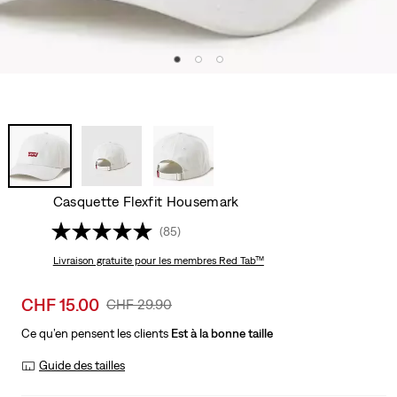
Casquette Flexfit Housemark
(85)
Livraison gratuite
pour les membres Red Tab™
Sale
CHF 15.00
Original
CHF 29.90
price
Price
Ce qu’en pensent les clients
Est à la bonne taille
is
Was
Guide des tailles