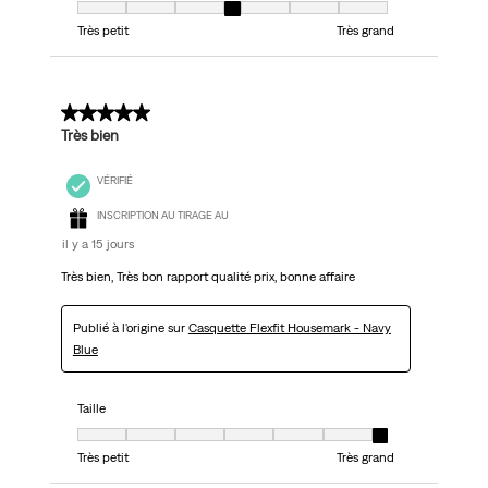
Taille, 4 sur 7, où 1 est égal à Très petit et 7 est égal à Très grand
Très petit
Très grand
5 sur 5 étoiles.
Très bien
VÉRIFIÉ
INSCRIPTION AU TIRAGE AU
il y a 15 jours
Très bien, Très bon rapport qualité prix, bonne affaire
Publié à l'origine sur
Casquette Flexfit Housemark - Navy
Blue
Taille
Taille, 7 sur 7, où 1 est égal à Très petit et 7 est égal à Très grand
Très petit
Très grand