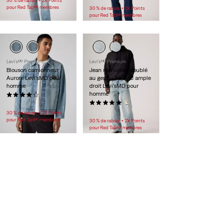
30 % de rabais + 2X Points
pour Red Tabᴹᶜ membres
30 % de rabais + 2X Points
pour Red Tabᴹᶜ membres
Levi'sᴹᴰ Premium
Levi'sᴹᴰ Premium
Blouson camionneur
Jean menuisier doublé
Aurore Levi’sMD pour
au genou 568MC ample
homme
droit Levi’sMD pour
homme
(16)
118,00 $
(1)
108,00 $
30 % de rabais + 2X Points
pour Red Tabᴹᶜ membres
30 % de rabais + 2X Points
pour Red Tabᴹᶜ membres