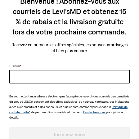
Bienvenue ! Abonnez-vous aux
(1)
(1)
Sale
Original
Sale
Original
112,98 $
225,00 $
112,98 $
225,00 $
courriels de Levi’sMD et obtenez 15
Price
Price
Price
Price
40 % de rabais additionnel -
40 % de rabais additionnel -
is
was
is
was
Appliqué automatiquement à
Appliqué automatiquement à
% de rabais et la livraison gratuite
la caisse
la caisse
lors de votre prochaine commande.
ÉPUISÉ
ÉPUISÉ
Recevez en primeur les offres spéciales, les nouveaux arrivages
et bien plus encore.
Blouson camionneur
Blouson camionneur
Type II Levi'sMD Mexico
Type III Levi'sMD
Football
England Football
E-mail
*
(7)
(6)
Sale
Original
Sale
Original
112,98 $
225,00 $
100,98 $
200,00 $
Price
Price
Price
Price
40 % de rabais additionnel -
40 % de rabais additionnel -
is
was
is
was
Appliqué automatiquement à
Appliqué automatiquement à
la caisse
la caisse
En soumettant mon adresse électronique, j'accepte de recevoir des courriels personnalisés
du groupe LS&Co. concernant des offres exclusives, de nouveaux arrivages, des invitations
à des événements et à des concours, et plus encore, comme expliqué dans la
Politique de
confidentialité*
. Je peux me désinscrire à tout moment.
Contactez-nous
pour plus de
détails.
Inscrivez-vous