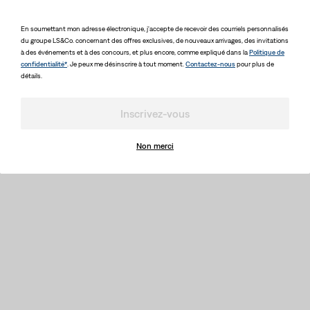
En soumettant mon adresse électronique, j'accepte de recevoir des courriels personnalisés
du groupe LS&Co. concernant des offres exclusives, de nouveaux arrivages, des invitations
à des événements et à des concours, et plus encore, comme expliqué dans la
Politique de
confidentialité*
. Je peux me désinscrire à tout moment.
Contactez-nous
pour plus de
détails.
Inscrivez-vous
Non merci