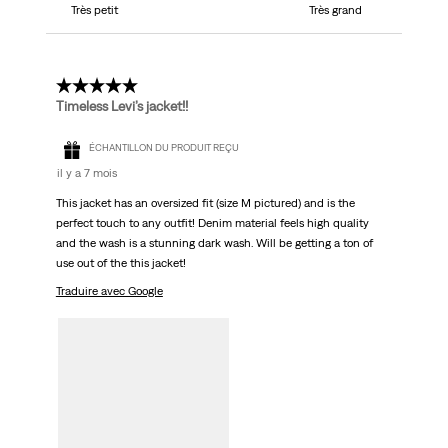
Très petit
Très grand
5 étoile(s) sur 5.
Timeless Levi’s jacket!!
ÉCHANTILLON DU PRODUIT REÇU
il y a 7 mois
This jacket has an oversized fit (size M pictured) and is the
perfect touch to any outfit! Denim material feels high quality
and the wash is a stunning dark wash. Will be getting a ton of
use out of the this jacket!
Traduire avec Google