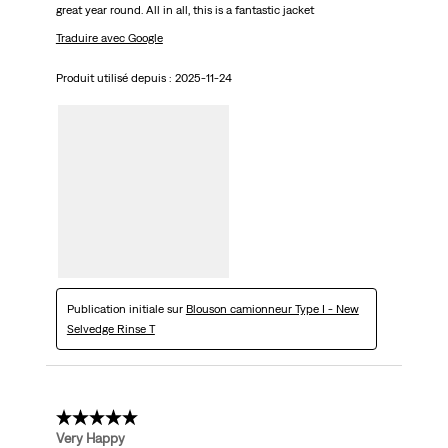
great year round. All in all, this is a fantastic jacket
Traduire avec Google
Produit utilisé depuis :
2025-11-24
Publication initiale sur
Blouson camionneur Type I - New
Selvedge Rinse T
5 étoile(s) sur 5.
Very Happy