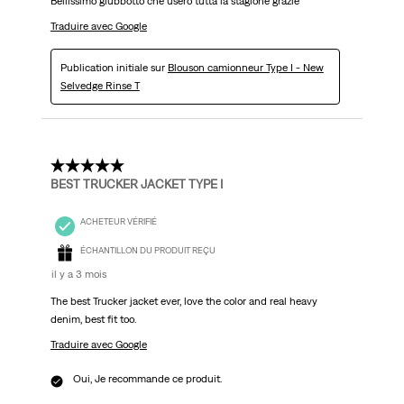
Bellissimo giubbotto che usero tutta la stagione grazie
Traduire avec Google
Publication initiale sur
Blouson camionneur Type I - New
Selvedge Rinse T
5 étoile(s) sur 5.
BEST TRUCKER JACKET TYPE I
ACHETEUR VÉRIFIÉ
ÉCHANTILLON DU PRODUIT REÇU
il y a 3 mois
The best Trucker jacket ever, love the color and real heavy
denim, best fit too.
Traduire avec Google
Oui, Je recommande ce produit.