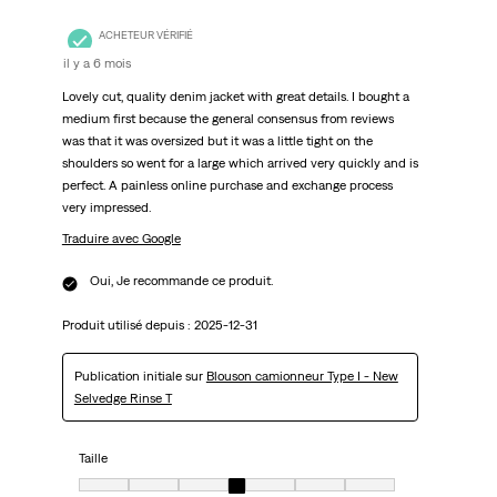
ACHETEUR VÉRIFIÉ
il y a 6 mois
Lovely cut, quality denim jacket with great details. I bought a
medium first because the general consensus from reviews
was that it was oversized but it was a little tight on the
shoulders so went for a large which arrived very quickly and is
perfect. A painless online purchase and exchange process
very impressed.
Traduire avec Google
Oui, Je recommande ce produit.
Produit utilisé depuis :
2025-12-31
Publication initiale sur
Blouson camionneur Type I - New
Selvedge Rinse T
Taille
Taille, 4 sur 7, où 1 est égal à Très petit et 7 est égal à Très grand