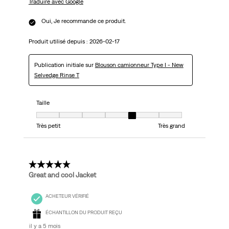
Traduire avec Google
Oui, Je recommande ce produit.
Produit utilisé depuis :
2026-02-17
Publication initiale sur
Blouson camionneur Type I - New
Selvedge Rinse T
Taille
Taille, 5 sur 7, où 1 est égal à Très petit et 7 est égal à Très grand
Très petit
Très grand
5 étoile(s) sur 5.
Great and cool Jacket
ACHETEUR VÉRIFIÉ
ÉCHANTILLON DU PRODUIT REÇU
il y a 5 mois