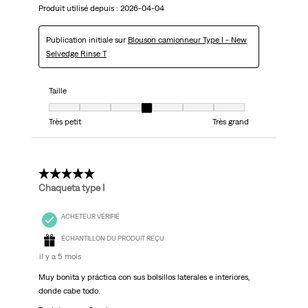
Produit utilisé depuis :
2026-04-04
Publication initiale sur
Blouson camionneur Type I - New
Selvedge Rinse T
Taille
Taille, 4 sur 7, où 1 est égal à Très petit et 7 est égal à Très grand
Très petit
Très grand
5 étoile(s) sur 5.
Chaqueta type I
ACHETEUR VÉRIFIÉ
ÉCHANTILLON DU PRODUIT REÇU
il y a 5 mois
Muy bonita y práctica con sus bolsillos laterales e interiores,
donde cabe todo.