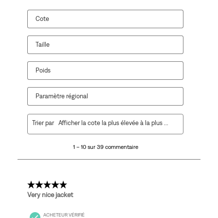
Cote
Taille
Poids
Paramètre régional
1
Trier par
Afficher la cote la plus élevée à la plus faible
à
10
1 – 10 sur 39 commentaire
sur
39
commentaire.
5 étoile(s) sur 5.
Very nice jacket
ACHETEUR VÉRIFIÉ