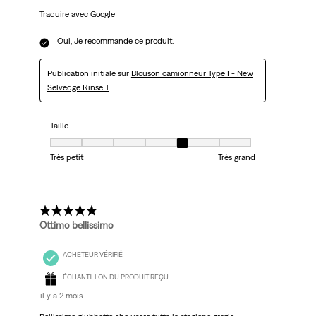
Traduire avec Google
Oui, Je recommande ce produit.
Publication initiale sur
Blouson camionneur Type I - New
Selvedge Rinse T
Taille
Taille, 5 sur 7, où 1 est égal à Très petit et 7 est égal à Très grand
Très petit
Très grand
5 étoile(s) sur 5.
Ottimo bellissimo
ACHETEUR VÉRIFIÉ
ÉCHANTILLON DU PRODUIT REÇU
il y a 2 mois