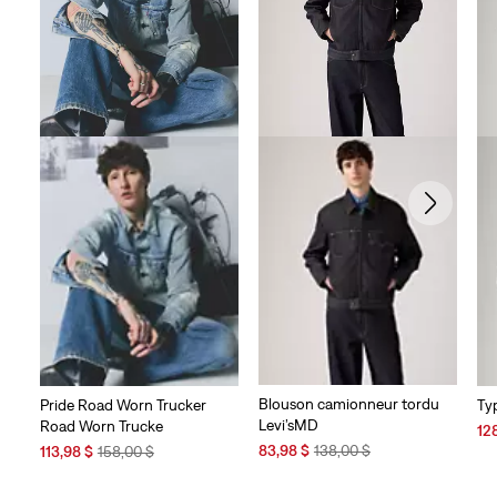
Blouson camionneur tordu
Pride Road Worn Trucker
Typ
Levi’sMD
Road Worn Trucke
Sal
12
Sale
Original
Sale
Original
Pri
83,98 $
138,00 $
113,98 $
158,00 $
Price
Price
Price
Price
is
is
was
is
was