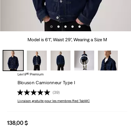
Model is 6'1", Waist 29", Wearing a Size M
Levi'sᴹᴰ Premium
Blouson Camionneur Type I
(39)
Livraison gratuite
pour les membres Red TabMC
Sale
138,00 $
price