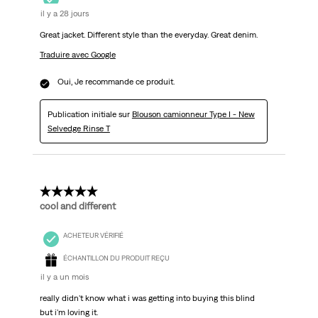
il y a 28 jours
Great jacket. Different style than the everyday. Great denim.
Traduire avec Google
Oui, Je recommande ce produit.
Publication initiale sur
Blouson camionneur Type I - New
Selvedge Rinse T
5 étoile(s) sur 5.
cool and different
ACHETEUR VÉRIFIÉ
ÉCHANTILLON DU PRODUIT REÇU
il y a un mois
really didn't know what i was getting into buying this blind
but i'm loving it.