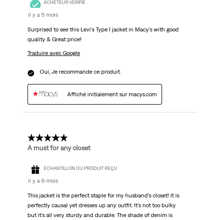
ACHETEUR VÉRIFIÉ
il y a 5 mois
Surprised to see this Levi's Type I jacket in Macy's with good
quality & Great price!
Traduire avec Google
Oui, Je recommande ce produit.
Affiché initialement sur macys.com
5 étoile(s) sur 5.
A must for any closet
ÉCHANTILLON DU PRODUIT REÇU
il y a 6 mois
This jacket is the perfect staple for my husband’s closet! It is
perfectly causal yet dresses up any outfit. It’s not too bulky
but it’s all very sturdy and durable. The shade of denim is