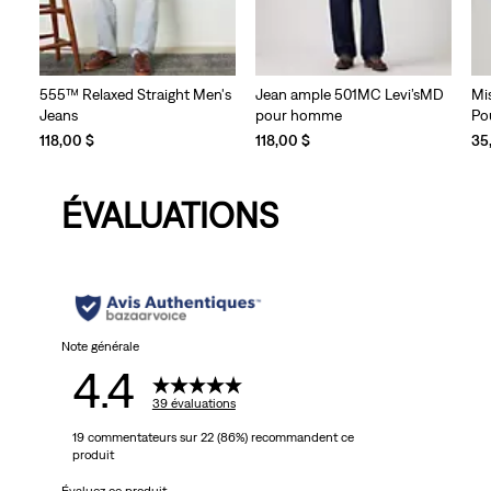
555™ Relaxed Straight Men's
Jean ample 501MC Levi’sMD
Mi
Jeans
pour homme
Po
118,00 $
118,00 $
35
ÉVALUATIONS
Note générale
4.4
39 évaluations
19 commentateurs sur 22 (86%) recommandent ce
produit