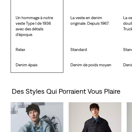
Un hommage à notre
La veste en denim
La ve
veste Type I de 1936
originale. Depuis 1967.
douil
avec des détails
Truck
d’époque.
Relax
Standard
Stan
Denim épais
Denim de poids moyen
Deni
Des Styles Qui Porraient Vous Plaire
Skip Carousel