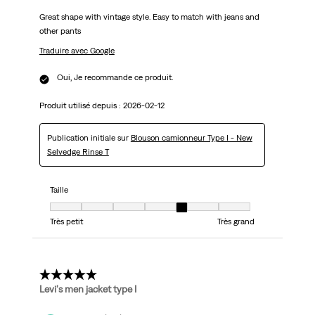
Great shape with vintage style. Easy to match with jeans and
other pants
Traduire avec Google
Oui, Je recommande ce produit.
Produit utilisé depuis :
2026-02-12
Publication initiale sur
Blouson camionneur Type I - New
Selvedge Rinse T
Taille
Taille, 5 sur 7, où 1 est égal à Très petit et 7 est égal à Très grand
Très petit
Très grand
5 étoile(s) sur 5.
Levi's men jacket type I