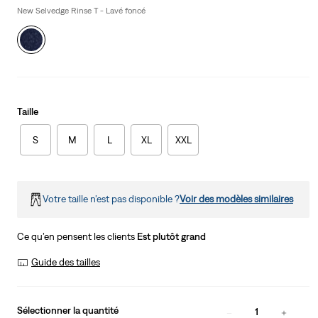
is
New Selvedge Rinse T - Lavé foncé
Taille
S
M
L
XL
XXL
Votre taille n'est pas disponible ?
Voir des modèles similaires
Ce qu’en pensent les clients
Est plutôt grand
Guide des tailles
Sélectionner la quantité
1