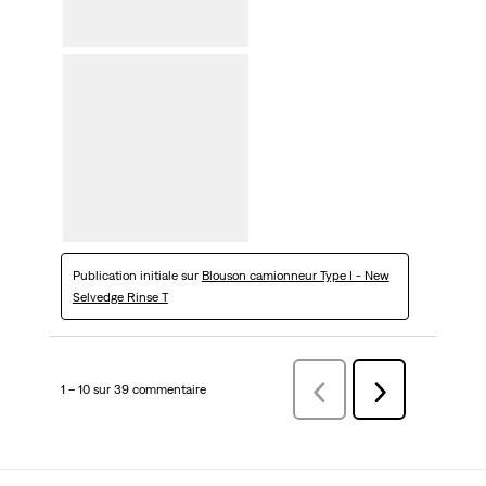
Publication initiale sur
Blouson camionneur Type I - New
Selvedge Rinse T
1 – 10 sur 39 commentaire
Précédentcommentaire
Suivant
commentaire