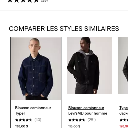
(39)
4.4
étoile(s)
COMPARER LES STYLES SIMILAIRES
sur
5.
39
évaluations
Blouson camionneur
Blouson camionneur
Type
Type I
Levi’sMD pour homme
Jack
(40)
(281)
138,00 $
118,00 $
128,9