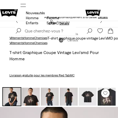
Nouveautés
NS
40 % DE RABAIS ADDITIONNEL SUR LES SOLDES.
Appliqué automatiquement à la caisse.
Détails
Homme
Femme
LE MEILLEUR DE LEVI'SMD – MAINTENANT DANS
Rejoindre
Enfants
Solde
L’APPLI
Détails
maintenant
Rejoindre
maintenant
Canada
Vêtements
Homme
Chemises
T-shirt graphique coupe vintage Levi’sMD 
Canada
Vêtements
Homme
Chemises
T-shirt Graphique Coupe Vintage Levi’smd Pour
Homme
Livraison gratuite
pour les membres Red TabMC