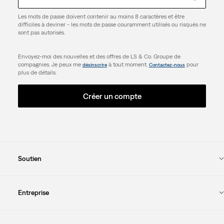
Les mots de passe doivent contenir au moins 8 caractères et être
difficiles à deviner - les mots de passe couramment utilisés ou risqués ne
sont pas autorisés.
Envoyez-moi des nouvelles et des offres de LS & Co. Groupe de
compagnies. Je peux me
à tout moment.
pour
désinscrire
Contactez-nous
plus de détails.
Créer un compte
Soutien
Entreprise