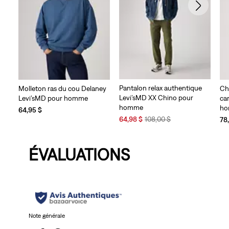
Pantalon relax authentique
Molleton ras du cou Delaney
Ch
Levi’sMD XX Chino pour
Levi’sMD pour homme
ca
homme
h
64,95 $
Sale
Original
64,98 $
108,00 $
78
Price
Price
is
was
ÉVALUATIONS
Note générale