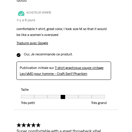
Good
ACHETEUR VÉRIFIÉ
il y a 6 jours
comfortable t-shirt, great color, I took size M so that it would
be like a women's oversized
Traduire avec Google
Oui, Je recommande ce produit.
Publication initiale sur
T-shirt graphique coupe vintage
Levi’sMD pour homme - Craft Serif Phantom
Taille
Taille, 4 sur 7, où 1 est égal à Très petit et 7 est égal à Très grand
Très petit
Très grand
5 étoile(s) sur 5.
Super comfortable with a great throwback vibe!