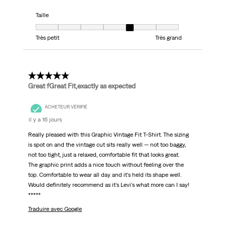
Taille
Taille, 5 sur 7, où 1 est égal à Très petit et 7 est égal à Très grand
Très petit
Très grand
5 étoile(s) sur 5.
Great fGreat Fit,exactly as expected
ACHETEUR VÉRIFIÉ
il y a 16 jours
Really pleased with this Graphic Vintage Fit T-Shirt. The sizing
is spot on and the vintage cut sits really well — not too baggy,
not too tight, just a relaxed, comfortable fit that looks great.
The graphic print adds a nice touch without feeling over the
top. Comfortable to wear all day and it's held its shape well.
Would definitely recommend as it's Levi's what more can I say!
*****
Traduire avec Google