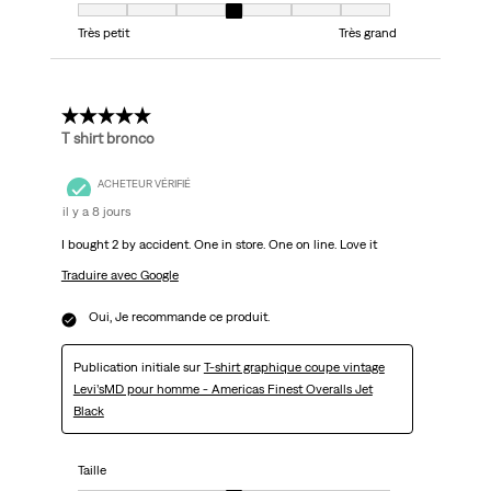
Taille, 4 sur 7, où 1 est égal à Très petit et 7 est égal à Très grand
Très petit
Très grand
5 étoile(s) sur 5.
T shirt bronco
ACHETEUR VÉRIFIÉ
il y a 8 jours
I bought 2 by accident. One in store. One on line. Love it
Traduire avec Google
Oui, Je recommande ce produit.
Publication initiale sur
T-shirt graphique coupe vintage
Levi’sMD pour homme - Americas Finest Overalls Jet
Black
Taille