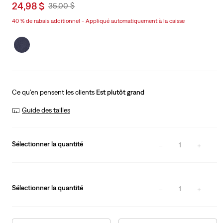
Sale
24,98 $
Original
35,00 $
price
Price
40 % de rabais additionnel - Appliqué automatiquement à la caisse
is
Was
Ce qu’en pensent les clients
Est plutôt grand
Guide des tailles
Sélectionner la quantité
1
Sélectionner la quantité
1