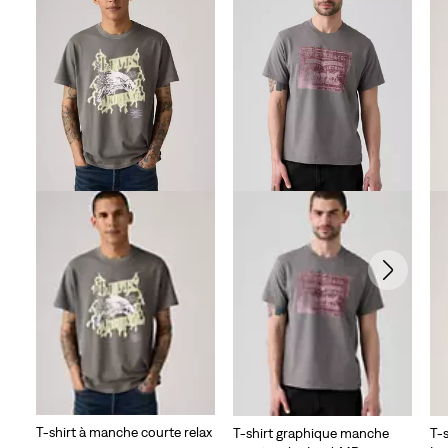
49
évaluations
T-shirt à manche courte relax
T-shirt graphique manche
T-