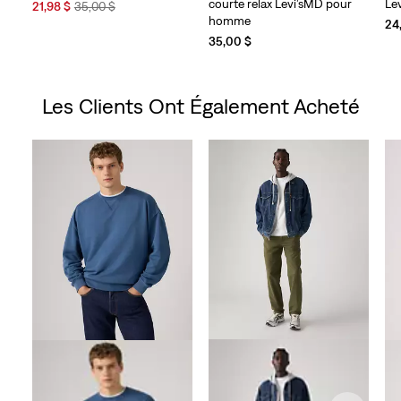
courte relax Levi’sMD pour
Le
Sale
Original
21,98 $
35,00 $
homme
Price
Price
24
is
was
35,00 $
Les Clients Ont Également Acheté
Skip Carousel