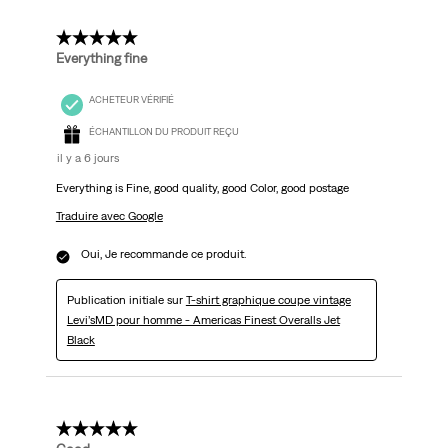
commentaire.
5 étoile(s) sur 5.
Everything fine
ACHETEUR VÉRIFIÉ
ÉCHANTILLON DU PRODUIT REÇU
il y a 6 jours
Everything is Fine, good quality, good Color, good postage
Traduire avec Google
Oui, Je recommande ce produit.
Publication initiale sur
T-shirt graphique coupe vintage
Levi’sMD pour homme - Americas Finest Overalls Jet
Black
5 étoile(s) sur 5.