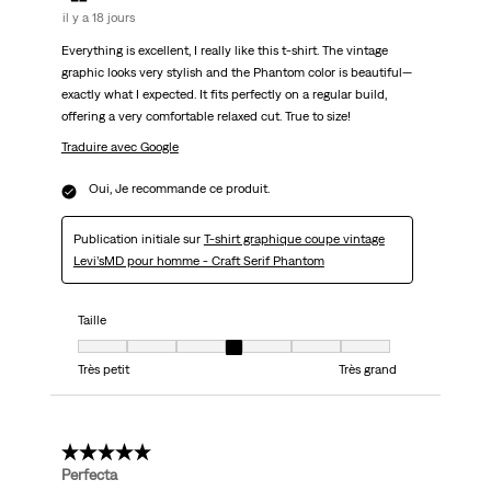
il y a 18 jours
Everything is excellent, I really like this t-shirt. The vintage
graphic looks very stylish and the Phantom color is beautiful—
exactly what I expected. It fits perfectly on a regular build,
offering a very comfortable relaxed cut. True to size!
Traduire avec Google
Oui, Je recommande ce produit.
Publication initiale sur
T-shirt graphique coupe vintage
Levi’sMD pour homme - Craft Serif Phantom
Taille
Taille, 4 sur 7, où 1 est égal à Très petit et 7 est égal à Très grand
Très petit
Très grand
5 étoile(s) sur 5.
Perfecta