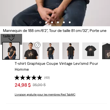
Mannequin de 188 cm/6'2", Tour de taille 81 cm/32", Porte une
taille M
T-shirt Graphique Coupe Vintage Levi’smd Pour
Homme
(49)
Sale
24,98 $
Original
35,00 $
price
Price
is
Livraison gratuite
pour les membres Red TabMC
Was