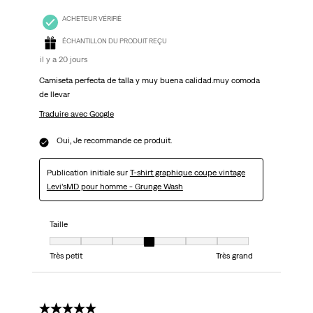
ACHETEUR VÉRIFIÉ
ÉCHANTILLON DU PRODUIT REÇU
il y a 20 jours
Camiseta perfecta de talla y muy buena calidad.muy comoda
de llevar
Traduire avec Google
Oui, Je recommande ce produit.
Publication initiale sur
T-shirt graphique coupe vintage
Levi’sMD pour homme - Grunge Wash
Taille
Taille, 4 sur 7, où 1 est égal à Très petit et 7 est égal à Très grand
Très petit
Très grand
5 étoile(s) sur 5.