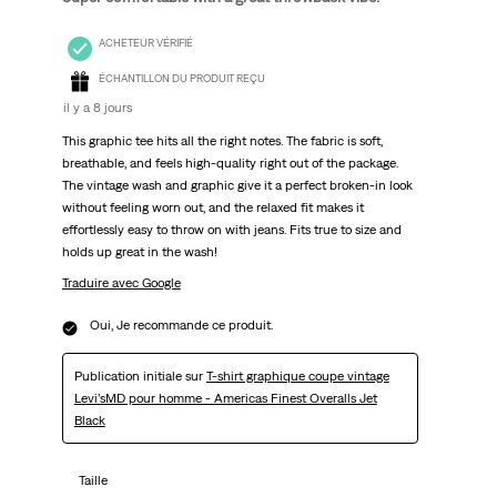
ACHETEUR VÉRIFIÉ
ÉCHANTILLON DU PRODUIT REÇU
il y a 8 jours
This graphic tee hits all the right notes. The fabric is soft,
breathable, and feels high-quality right out of the package.
The vintage wash and graphic give it a perfect broken-in look
without feeling worn out, and the relaxed fit makes it
effortlessly easy to throw on with jeans. Fits true to size and
holds up great in the wash!
Traduire avec Google
Oui, Je recommande ce produit.
Publication initiale sur
T-shirt graphique coupe vintage
Levi’sMD pour homme - Americas Finest Overalls Jet
Black
Taille