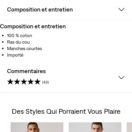
Composition et entretien
Composition et entretien
100 % coton
Ras du cou
Manches courtes
Importé
Commentaires
(49)
4.6
étoile(s)
Des Styles Qui Porraient Vous Plaire
sur
Skip Carousel
5.