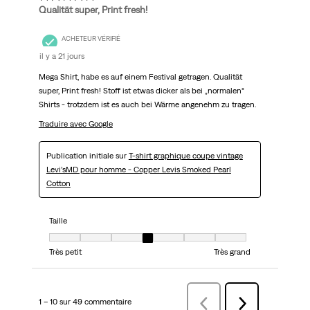
Qualität super, Print fresh!
ACHETEUR VÉRIFIÉ
il y a 21 jours
Mega Shirt, habe es auf einem Festival getragen. Qualität
super, Print fresh! Stoff ist etwas dicker als bei „normalen“
Shirts - trotzdem ist es auch bei Wärme angenehm zu tragen.
Traduire avec Google
Publication initiale sur
T-shirt graphique coupe vintage
Levi’sMD pour homme - Copper Levis Smoked Pearl
Cotton
Taille
Taille, 4 sur 7, où 1 est égal à Très petit et 7 est égal à Très grand
Très petit
Très grand
1 – 10 sur 49 commentaire
Précédentcommentaire
Suivant