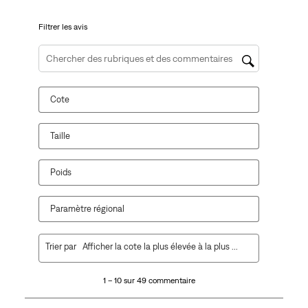
soumission.
soumission.
soumission.
soumission.
soumission.
Filtrer les avis
Zone de recherche de sujet et d'avis
Cote
Taille
Poids
Paramètre régional
1
Trier par
Afficher la cote la plus élevée à la plus faible
à
10
1 – 10 sur 49 commentaire
sur
49