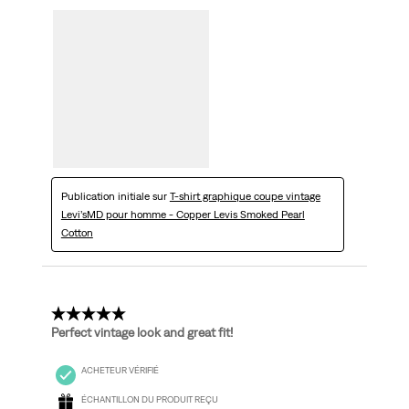
Publication initiale sur
T-shirt graphique coupe vintage
Levi’sMD pour homme - Copper Levis Smoked Pearl
Cotton
5 étoile(s) sur 5.
Perfect vintage look and great fit!
ACHETEUR VÉRIFIÉ
ÉCHANTILLON DU PRODUIT REÇU