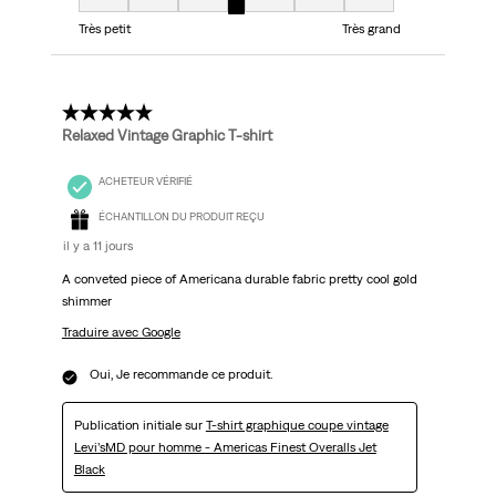
Taille, 4 sur 7, où 1 est égal à Très petit et 7 est égal à Très grand
Très petit
Très grand
5 étoile(s) sur 5.
Relaxed Vintage Graphic T-shirt
ACHETEUR VÉRIFIÉ
ÉCHANTILLON DU PRODUIT REÇU
il y a 11 jours
A conveted piece of Americana durable fabric pretty cool gold
shimmer
Traduire avec Google
Oui, Je recommande ce produit.
Publication initiale sur
T-shirt graphique coupe vintage
Levi’sMD pour homme - Americas Finest Overalls Jet
Black