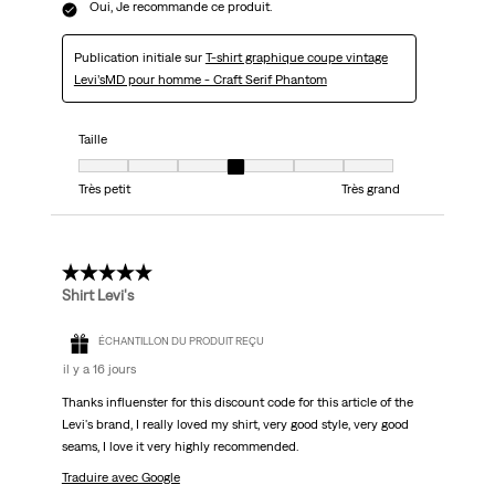
Oui, Je recommande ce produit.
Publication initiale sur
T-shirt graphique coupe vintage
Levi’sMD pour homme - Craft Serif Phantom
Taille
Taille, 4 sur 7, où 1 est égal à Très petit et 7 est égal à Très grand
Très petit
Très grand
5 étoile(s) sur 5.
Shirt Levi's
ÉCHANTILLON DU PRODUIT REÇU
il y a 16 jours
Thanks influenster for this discount code for this article of the
Levi's brand, I really loved my shirt, very good style, very good
seams, I love it very highly recommended.
Traduire avec Google