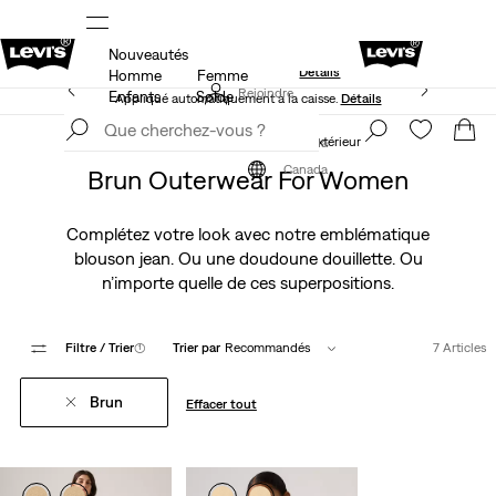
Nouveautés
S.
15 % DE RABAIS SUR VOTRE PREMIÈRE COMMANDE
Détails
Homme
Femme
40 % DE RABAIS ADDITIONNEL SUR LES SOLDES.
Rejoindre
Enfants
Solde
Appliqué automatiquement à la caisse.
Détails
maintenant
Rejoindre
maintenant
Vêtements
Femme
Vêtements d'extérieur
Canada
Canada
Brun Outerwear For Women
Complétez votre look avec notre emblématique
blouson jean. Ou une doudoune douillette. Ou
n’importe quelle de ces superpositions.
Filtre
/ Trier
(1)
Trier par
Recommandés
7 Articles
Brun
Effacer tout