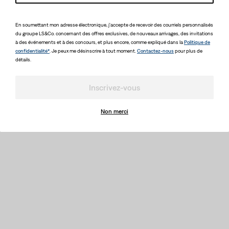
En soumettant mon adresse électronique, j'accepte de recevoir des courriels personnalisés
du groupe LS&Co. concernant des offres exclusives, de nouveaux arrivages, des invitations
à des événements et à des concours, et plus encore, comme expliqué dans la
Politique de
confidentialité*
. Je peux me désinscrire à tout moment.
Contactez-nous
pour plus de
détails.
Inscrivez-vous
Non merci