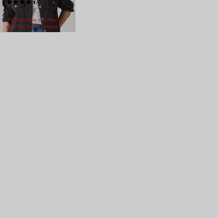
(55)
118,00 $
30 % de rabais + 2X Points
pour Red Tabᴹᶜ membres