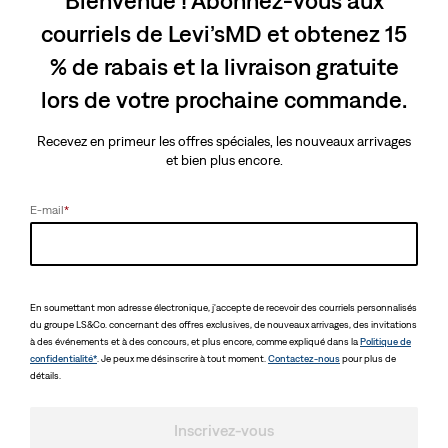
is
was
Appliqué automatiquement à
courriels de Levi’sMD et obtenez 15
la caisse
% de rabais et la livraison gratuite
lors de votre prochaine commande.
Recevez en primeur les offres spéciales, les nouveaux arrivages
et bien plus encore.
E-mail
*
En soumettant mon adresse électronique, j'accepte de recevoir des courriels personnalisés
du groupe LS&Co. concernant des offres exclusives, de nouveaux arrivages, des invitations
à des événements et à des concours, et plus encore, comme expliqué dans la
Politique de
confidentialité*
. Je peux me désinscrire à tout moment.
Contactez-nous
pour plus de
détails.
Inscrivez-vous