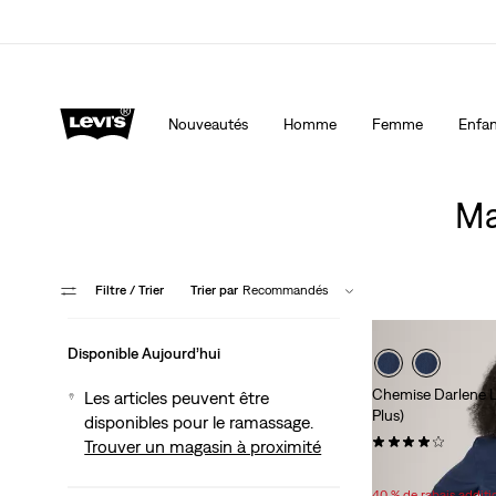
40 % DE RABAIS ADDITIONNEL SUR LES SOLDES. Ap
automatiquement à la caisse.
Détails
Nouveautés
Homme
Femme
Enfan
Ma
Filtre
/ Trier
Trier par
Recommandés
Disponible Aujourd’hui
Chemise Darlene L
Les articles peuvent être
Plus)
disponibles pour le ramassage.
(7)
Trouver un magasin à proximité
Sale
Original
45,98 $
64,95 $
Price
Price
40 % de rabais addit