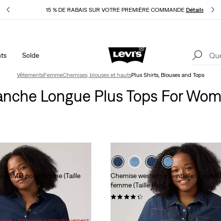
pliqué
15 % DE RABAIS SUR VOTRE PREMIÈRE COMMANDE
Détails
ts
Solde
40 % DE RABAIS ADDITIONNEL SUR LES SOLDES. Appliqué
1
automatiquement à la caisse.
Détails
Vêtements
Femme
Chemises, blouses et hauts
Plus Shirts, Blouses and Tops
nche Longue Plus Tops For Wo
evi’sMD pour femme (Taille
Chemise western essentielle Levi’sM
femme (Taille Plus)
(35)
74,95 $
ionnel - Appliqué automatiquement