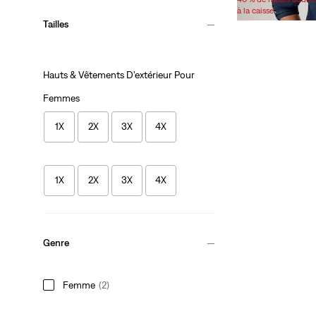
is
was
à la caisse
Tailles
Hauts & Vêtements D'extérieur Pour
Femmes
1X
2X
3X
4X
1X
2X
3X
4X
Genre
Femme
(2)