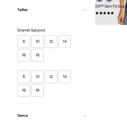
511™ Slim Fit Eco
Tailles
(79)
55,00 $
Grands Garçons
8
10
12
14
16
18
8
10
12
14
16
18
Genre