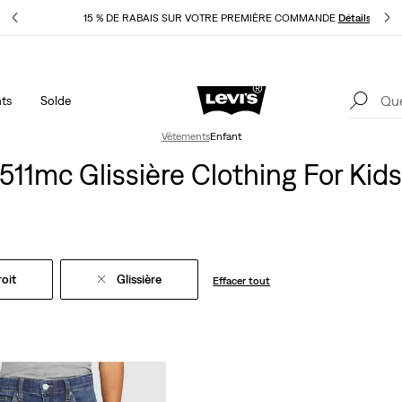
pliqué
15 % DE RABAIS SUR VOTRE PREMIÈRE COMMANDE
Détails
ts
Solde
40 % DE RABAIS ADDITIONNEL SUR LES SOLDES. Appliqué
1
automatiquement à la caisse.
Détails
Vêtements
Enfant
511mc Glissière Clothing For Kid
roit
Glissière
Effacer tout