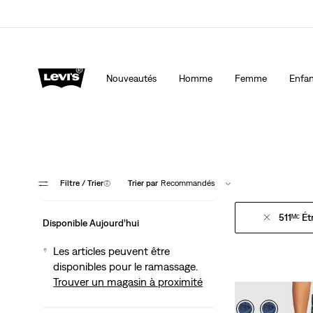
40 % DE RABAIS ADDITIONNEL SUR LES SOLDES. Ap
automatiquement à la caisse.
Détails
Nouveautés
Homme
Femme
Enfan
Filtre
/ Trier
(2)
Trier par
Recommandés
511ᴹᶜ Ét
Disponible Aujourd’hui
Les articles peuvent être
disponibles pour le ramassage.
Trouver un magasin à proximité