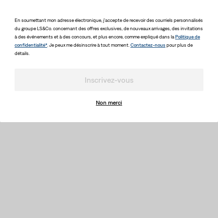
En soumettant mon adresse électronique, j'accepte de recevoir des courriels personnalisés
du groupe LS&Co. concernant des offres exclusives, de nouveaux arrivages, des invitations
à des événements et à des concours, et plus encore, comme expliqué dans la
Politique de
confidentialité*
. Je peux me désinscrire à tout moment.
Contactez-nous
pour plus de
détails.
Inscrivez-vous
Non merci