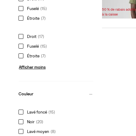
Sale
Original
48,98 $
59,95 $
Price
Price
Fuselé
(15)
50 % de rabais addit
is
was
à la caisse
Étroite
(7)
Droit
(17)
Fuselé
(15)
Étroite
(7)
Afficher moins
Couleur
Lavé foncé
(15)
Noir
(20)
Lavé moyen
(8)