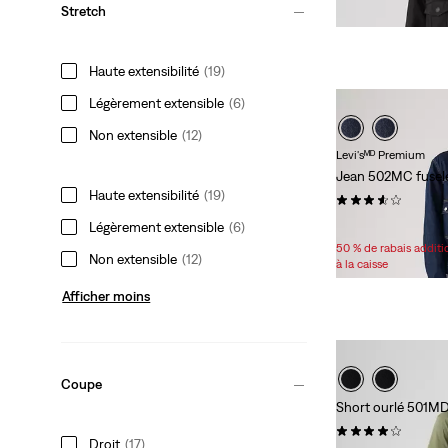
Stretch
Haute extensibilité
(19)
Légèrement extensible
(6)
Non extensible
(12)
Levi'sᴹᴰ Premium
Jean 502MC fuse
Haute extensibilité
(19)
(57)
Sale
Original
75,98 $
108,00 $
Légèrement extensible
(6)
Price
Price
50 % de rabais addit
Non extensible
(12)
is
was
à la caisse
Afficher moins
Coupe
Short ourlé 501MD
(84)
Droit
(17)