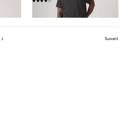
(233)
99,95 $
Suivant
2