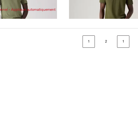
89,95 $
ionnel - Appliqué automatiquement
1
2
1