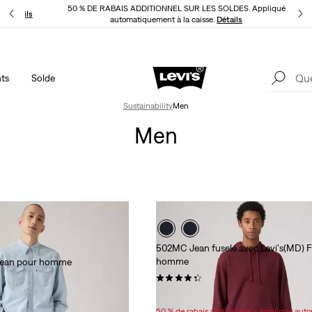
50 % DE RABAIS ADDITIONNEL SUR LES SOLDES. Appliqué
LI
Détails
automatiquement à la caisse.
Détails
ts
Solde
LE MEILLEUR DE LEVI'SMD – MAINTENANT DANS L’APPLI
Détails
Sustainability
Men
Men
502MC Jean fuselé avec Levi's(MD) F
homme
 Jean pour homme
(827)
Sale
Original
80,98 $
99,95 $
Price
Price
50 % de rabais additionnel - Appliqué au