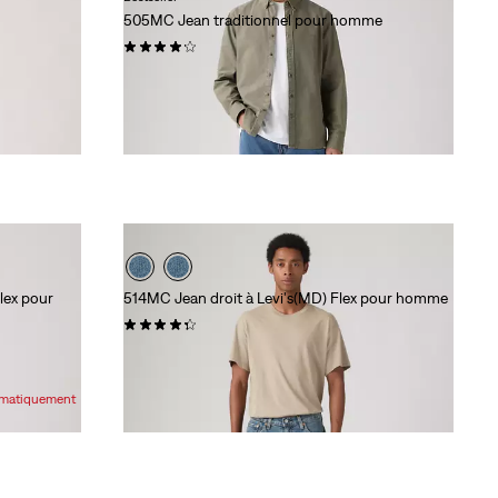
505MC Jean traditionnel pour homme
(6287)
89,95 $
lex pour
514MC Jean droit à Levi's(MD) Flex pour homme
(815)
89,95 $
tomatiquement