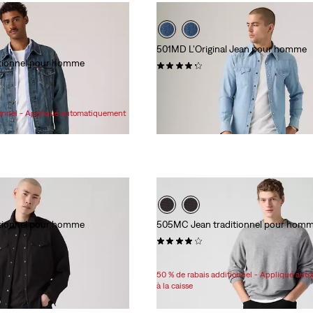
501MD L'Original Jean pour homme
tionnel pour homme
(4387)
89,95 $
ionnel - Appliqué automatiquement
tionnel pour homme
505MC Jean traditionnel pour hom
(5952)
89,95 $
50 % de rabais additionnel - Appliqué au
à la caisse