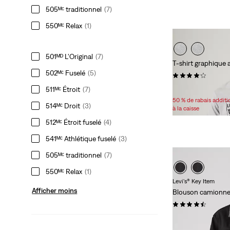
505ᴹᶜ traditionnel
(7)
550ᴹᶜ Relax
(1)
501ᴹᴰ L'Original
(7)
T-shirt graphique
502ᴹᶜ Fuselé
(5)
(59)
Sale
Original
29,98 $
34,95 $
511ᴹᶜ Étroit
(7)
Price
Price
50 % de rabais addit
514ᴹᶜ Droit
(3)
is
was
à la caisse
512ᴹᶜ Étroit fuselé
(4)
541ᴹᶜ Athlétique fuselé
(3)
505ᴹᶜ traditionnel
(7)
550ᴹᶜ Relax
(1)
Levi's® Key Item
Afficher moins
Blouson camionne
(770)
149,95 $