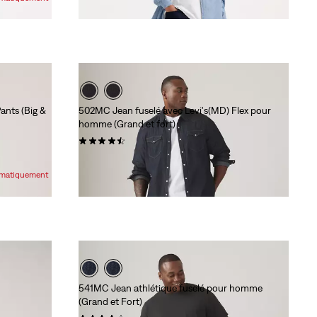
ants (Big &
502MC Jean fuselé avec Levi's(MD) Flex pour
homme (Grand et fort)
(131)
99,95 $
tomatiquement
541MC Jean athlétique fuselé pour homme
(Grand et Fort)