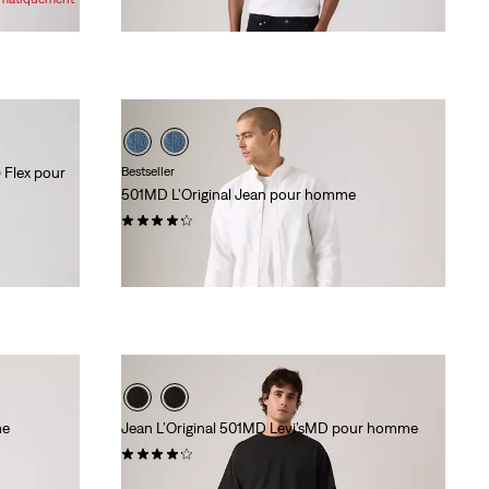
 Flex pour
Bestseller
501MD L'Original Jean pour homme
(6345)
89,95 $
me
Jean L’Original 501MD Levi’sMD pour homme
(1594)
99,95 $