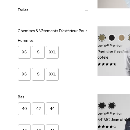
Tailles
Chemises & Vêtements D'extérieur Pour
Hommes
Levi'sᴹᴰ Premium
Pantalon fuselé s
XS
S
XXL
côtelé
(479)
108,00 $
XS
S
XXL
Bas
40
42
44
Levi'sᴹᴰ Premium
541MC Jean athlé
(239)