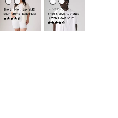
Short mi-long Levi’sMD
Levi'sᴹᴰ Premium
pour femme (Taille Plus)
Short Sleeve Authentic
Button-Down Shirt
(117)
59,95 $
(55)
78,00 $