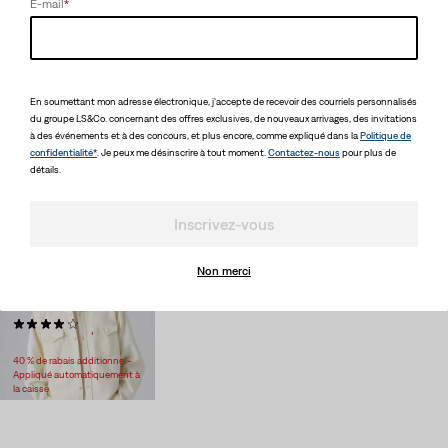
la caisse
E-mail
*
Long Sleeve Authentic
Levi'sᴹᴰ Premium
En soumettant mon adresse électronique, j'accepte de recevoir des courriels personnalisés
Pocket T-Shirt
Chemise cubano
du groupe LS&Co. concernant des offres exclusives, de nouveaux arrivages, des invitations
(41)
(68)
à des événements et à des concours, et plus encore, comme expliqué dans la
Politique de
Sale
Original
34,98 $
58,00 $
78,00 $
confidentialité*
. Je peux me désinscrire à tout moment.
Contactez-nous
pour plus de
Price
Price
40 % de rabais additionnel -
30 % de rabais + 2X Points
détails.
is
was
Appliqué automatiquement à
pour Red Tabᴹᶜ membres
la caisse
Inscrivez-vous
Non merci
Levi'sᴹᴰ Premium
Chemise Relax Western
(97)
Sale
Original
63,98 $
98,00 $
Price
Price
40 % de rabais additionnel -
is
was
Appliqué automatiquement à
la caisse