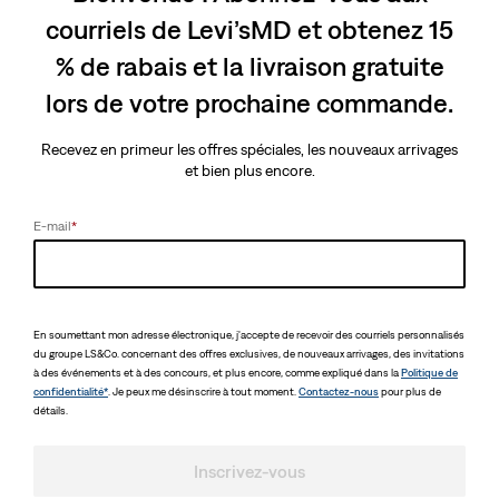
courriels de Levi’sMD et obtenez 15
% de rabais et la livraison gratuite
lors de votre prochaine commande.
Recevez en primeur les offres spéciales, les nouveaux arrivages
et bien plus encore.
E-mail
*
En soumettant mon adresse électronique, j'accepte de recevoir des courriels personnalisés
du groupe LS&Co. concernant des offres exclusives, de nouveaux arrivages, des invitations
à des événements et à des concours, et plus encore, comme expliqué dans la
Politique de
confidentialité*
. Je peux me désinscrire à tout moment.
Contactez-nous
pour plus de
détails.
Inscrivez-vous