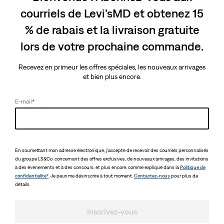
courriels de Levi’sMD et obtenez 15
% de rabais et la livraison gratuite
lors de votre prochaine commande.
Recevez en primeur les offres spéciales, les nouveaux arrivages
et bien plus encore.
E-mail
*
En soumettant mon adresse électronique, j'accepte de recevoir des courriels personnalisés
du groupe LS&Co. concernant des offres exclusives, de nouveaux arrivages, des invitations
à des événements et à des concours, et plus encore, comme expliqué dans la
Politique de
confidentialité*
. Je peux me désinscrire à tout moment.
Contactez-nous
pour plus de
détails.
Inscrivez-vous