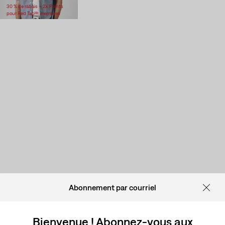
30 % de rabais + 2X Points
pour Red Tabᴹᶜ membres
Abonnement par courriel
Bienvenue ! Abonnez-vous aux