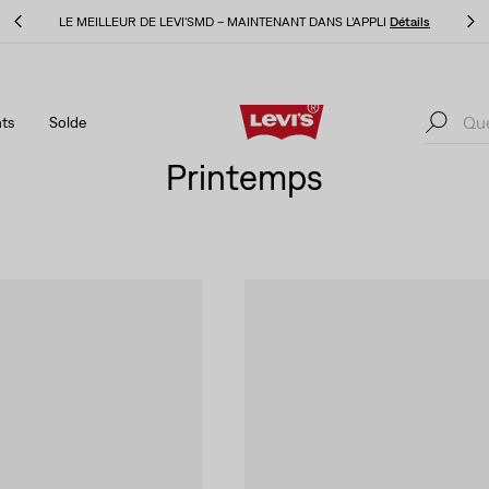
ls
LE MEILLEUR DE LEVI'SMD – MAINTENANT DANS L’APPLI
Détails
ts
Solde
ls
LE MEILLEUR DE LEVI'SMD – MAINTENANT DANS L’APPLI
Détails
Printemps