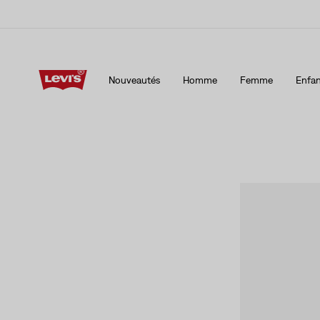
15 % DE RABAIS SUR VOTRE PREMIÈRE COMMANDE
Détai
Nouveautés
Homme
Femme
Enfan
15 % DE RABAIS SUR VOTRE PREMIÈRE COMMANDE
Détai