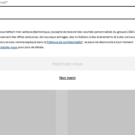
mail
*
soumettant mon adresse électronique, j'accepte de recevoir des courriels personnalisés du groupe LS&Co
cernant des offres exclusives, de nouveaux arrivages, des invitations à des événements et à des concour
plus encore, comme expliqué dans la
Politique de confidentialité*
. Je peux me désinscrire à tout moment.
ntactez-nous
pour plus de détails.
Inscrivez-vous
Non merci