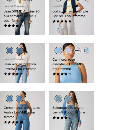
Levi'sᴹᴰ Premium
Levi'sᴹᴰ Premium
Jean 501MD Années 90
Jort super ample ample
à la cheville Levi’sMD
Levi’sMD pour femme
pour femme
(48)
(237)
98,00 $
118,00 $
Levi'sᴹᴰ Premium
Cami coureuse
Jean wedgie bottillon
essentielle Levi’sMD
Levi’sMD pour femme
pour femme
(363)
(39)
118,00 $
25,00 $
Combinaison à coutures
Salopette très ample
Audra Levi’sMD pour
Levi’sMD pour femme
femme
(30)
(1)
148,00 $
119,95 $