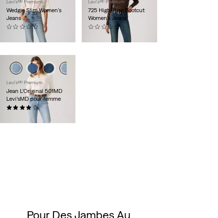
Levi'sᴹᴰ Premium
Levi'sᴹᴰ Premium
Wedgie Slim Women's
725 High-Rise Bootcut
Jeans
Women's Jeans
(0)
(0)
118,00 $
118,00 $
Levi'sᴹᴰ Premium
Jean L’Original 501MD
Levi’sMD pour femme
(630)
118,00 $
Pour Des Jambes Au