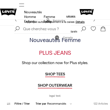
Nouveautés
S.
15 % DE RABAIS SUR VOTRE PREMIÈRE COMMANDE
Détails
Homme
Femme
40 % DE RABAIS ADDITIONNEL SUR LES SOLDES.
Rejoindre
Enfants
Solde
Appliqué automatiquement à la caisse.
Détails
maintenant
Rejoindre
maintenant
New Arrivals
Women's New Arrivals
Canada
Canada
Nouveautés Femme
PLUS JEANS
Shop our collection now for Plus styles.
SHOP TEES
SHOP OUTERWEAR
legal test.
Filtre
/ Trier
Trier par
Recommandés
122 Articles