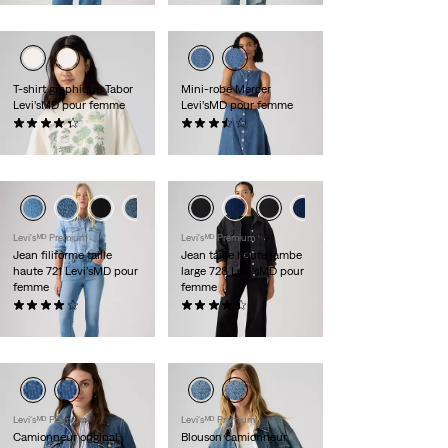
T-shirt graphique Tabor
Mini-robe Mercer
Levi’sMD pour femme
Levi’sMD pour femme
(7)
(11)
35,00 $
79,95 $
Levi'sᴹᴰ Premium
Levi'sᴹᴰ Premium
Jean filiforme taille
Jean taille haute jambe
haute 721 Levi’sMD pour
large 728 Levi’sMD pour
femme
femme
(143)
(243)
118,00 $
118,00 $
Levi'sᴹᴰ Premium
Levi'sᴹᴰ Premium
Camionneur original
Blouson camionneur