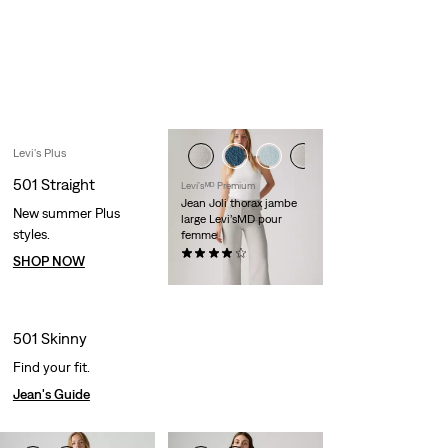
our worldwide community. Along the way,
you'll access unique offers, one-of-a-kind
products and our most inspiring stories.
Levi's Plus
501 Straight
Levi'sᴹᴰ Premium
Jean Joli thorax jambe
New summer Plus
large Levi’sMD pour
styles.
femme
(804)
SHOP NOW
118,00 $
501 Skinny
Find your fit.
Jean's Guide