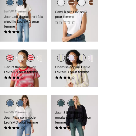
Levi'sᴹᴰ Premium
Cami à plis Levi’sMD
Jean Joli thorax droit à la
pour femme
cheville Levi’sMD pour
(0)
femme
30,00 $
(129)
118,00 $
T-shirt flammé favori
Chemise copain Harlie
Levi’sMD pour femme
Levi’sMD pour femme
(42)
(100)
30,00 $
79,95 $
Levi'sᴹᴰ Premium
Jean 311 filiforme
Jean P’pa commode
moulant Levi’sMD pour
Levi’sMD pour femme
femme
(46)
(68)
128,00 $
99,95 $