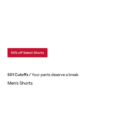
50% off Select Shorts
501 Cutoffs
/
Your pants deserve a break.
Men's Shorts