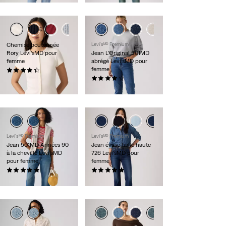
+1
Chemise boutonnée
Levi'sᴹᴰ Premium
Rory Levi’sMD pour
Jean L’Original 501MD
femme
abrégé Levi’sMD pour
femme
(8)
40,00 $
(207)
118,00 $
Levi'sᴹᴰ Premium
Levi'sᴹᴰ Premium
Jean 501MD Années 90
Jean évasé taille haute
à la cheville Levi’sMD
726 Levi’sMD pour
pour femme
femme
(9)
(9)
118,00 $
118,00 $