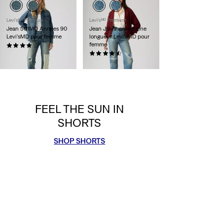
Levi'sᴹᴰ Premium
Levi'sᴹᴰ Premium
Jean 501MD Années 90
Jean Joli thorax pleine
Levi’sMD pour femme
longueur Levi’sMD pour
femme
(462)
118,00 $
(305)
118,00 $
FEEL THE SUN IN
SHORTS
SHOP SHORTS