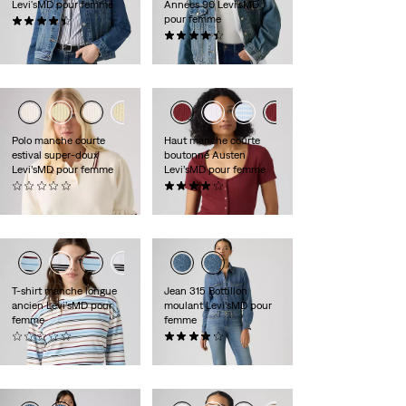
Levi'sMD pour femme
Années 90 Levi’sMD
pour femme
(190)
118,00 $
(171)
118,00 $
Polo manche courte
Haut manche courte
estival super-doux
boutonné Austen
Levi’sMD pour femme
Levi’sMD pour femme
(0)
(6)
75,00 $
34,95 $
T-shirt manche longue
Jean 315 Bottillon
ancien Levi’sMD pour
moulant Levi’sMD pour
femme
femme
(0)
(732)
40,00 $
99,95 $