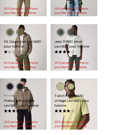
118,00 $
40,00 $
30 % de rabais + 2X Points
30 % de rabais + 2X Points
pour Red Tabᴹᶜ membres
pour Red Tabᴹᶜ membres
XX Cargo droit Levi’sMD
Jean 511MC étroit
pour homme
Levi’sMD pour homme
(1)
(80)
89,95 $
99,95 $
30 % de rabais + 2X Points
30 % de rabais + 2X Points
pour Red Tabᴹᶜ membres
pour Red Tabᴹᶜ membres
Nouveau!
T-shirt Red TabMD
Pratico extra-ample
vintage Levi’sMD pour
Levi’sMD pour homme
homme
(20)
(43)
99,95 $
35,00 $
30 % de rabais + 2X Points
30 % de rabais + 2X Points
pour Red Tabᴹᶜ membres
pour Red Tabᴹᶜ membres