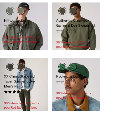
Hilltop Jacket
Authentic Crewneck
Garment Dye Sweatshirt
(0)
118,00 $
(0)
74,95 $
30 % de rabais + 2X Points
pour Red Tabᴹᶜ membres
30 % de rabais + 2X Points
pour Red Tabᴹᶜ membres
XX Chino Standard
Rockridge Dad Cap
Taper Garment Dye
(0)
Men's Pants
40,00 $
(57)
30 % de rabais + 2X Points
108,00 $
pour Red Tabᴹᶜ membres
30 % de rabais + 2X Points
pour Red Tabᴹᶜ membres