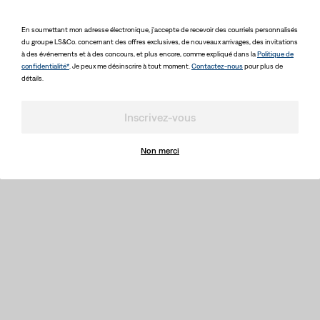
En soumettant mon adresse électronique, j'accepte de recevoir des courriels personnalisés
du groupe LS&Co. concernant des offres exclusives, de nouveaux arrivages, des invitations
à des événements et à des concours, et plus encore, comme expliqué dans la
Politique de
confidentialité*
. Je peux me désinscrire à tout moment.
Contactez-nous
pour plus de
détails.
Inscrivez-vous
Non merci