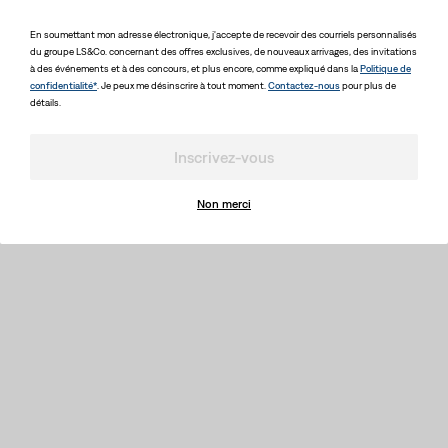
En soumettant mon adresse électronique, j'accepte de recevoir des courriels personnalisés
du groupe LS&Co. concernant des offres exclusives, de nouveaux arrivages, des invitations
à des événements et à des concours, et plus encore, comme expliqué dans la
Politique de
confidentialité*
. Je peux me désinscrire à tout moment.
Contactez-nous
pour plus de
détails.
Inscrivez-vous
Non merci