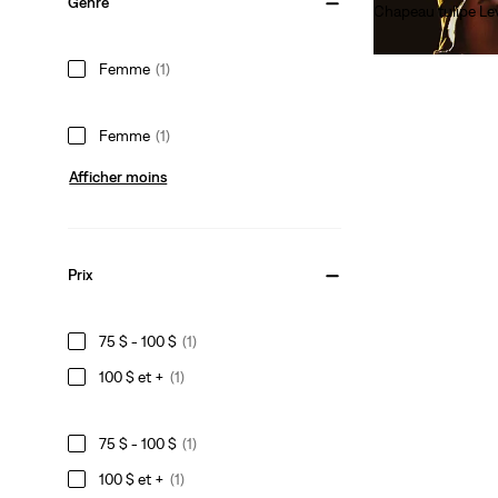
Genre
Chapeau tulipe Lev
100,00 $
Femme
(1)
Femme
(1)
Afficher moins
Prix
75 $ - 100 $
(1)
100 $ et +
(1)
75 $ - 100 $
(1)
100 $ et +
(1)