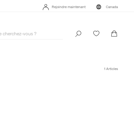
 MEILLEUR DE LEVI'SMD – MAINTENANT DANS L’APPLI
Détails
Rejoindre maintenant
Canada
 MEILLEUR DE LEVI'SMD – MAINTENANT DANS L’APPLI
Détails
Rejoindre maintenant
Canada
1 Articles