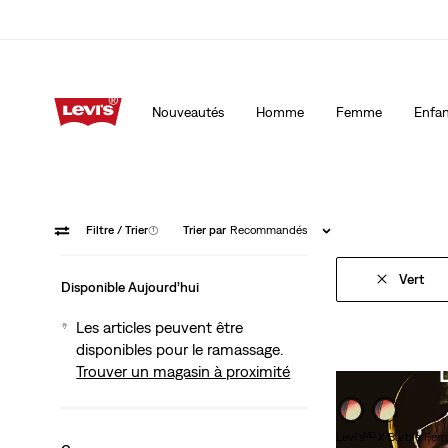
40 % DE RABAIS ADDITIONNEL SUR LES SOLDES. Appliqu
automatiquement à la caisse.
Détails
Nouveautés
Homme
Femme
Enfan
40 % DE RABAIS ADDITIONNEL SUR LES SOLDES. Appliqu
automatiquement à la caisse.
Détails
Filtre
/ Trier
(1)
Trier par
Recommandés
Vert
Disponible Aujourd’hui
Les articles peuvent être
disponibles pour le ramassage.
Trouver un magasin à proximité
Levi'sᴹᴰ X Barbie Ferr