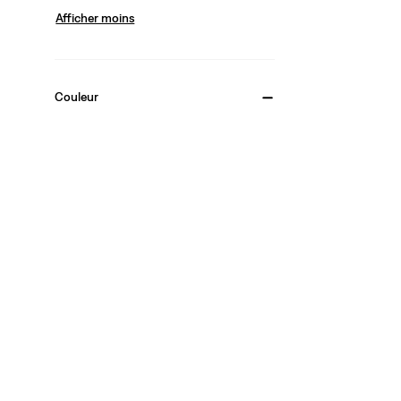
Afficher moins
Couleur
Vert
(1)
Vert
(1)
Afficher moins
Groupe De Taille
Femme
(1)