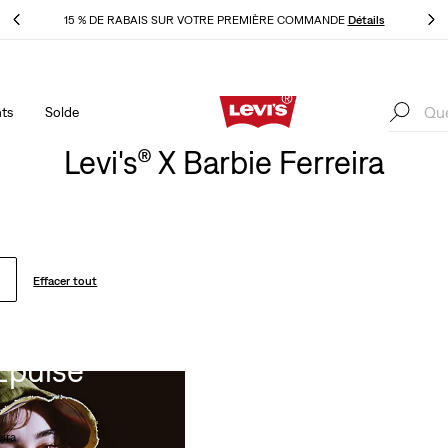
é
15 % DE RABAIS SUR VOTRE PREMIÈRE COMMANDE
Détails
LE
ts
Solde
é
15 % DE RABAIS SUR VOTRE PREMIÈRE COMMANDE
Détails
LE
Levi's® X Barbie Ferreira
Effacer tout
Épuisé
eira