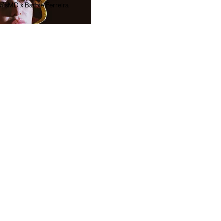
i'sMD x Barbie Ferreira