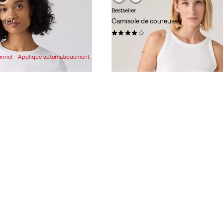
Bestseller
ntiel
Camisole de coureuse
(67)
24,95 $
ionnel - Appliqué automatiquement