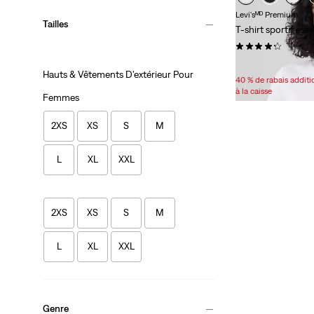
Levi'sᴹᴰ Premium
Tailles
T-shirt sportif esse
(39)
Sale
Original
12,98 $
24,95 $
Hauts & Vêtements D'extérieur Pour
Price
Price
40 % de rabais addit
is
was
à la caisse
Femmes
2XS
XS
S
M
L
XL
XXL
2XS
XS
S
M
L
XL
XXL
Genre