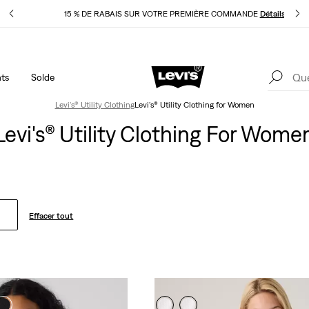
pliqué
15 % DE RABAIS SUR VOTRE PREMIÈRE COMMANDE
Détails
ts
Solde
40 % DE RABAIS ADDITIONNEL SUR LES SOLDES. Appliqué
1
automatiquement à la caisse.
Détails
Levi's® Utility Clothing
Levi's® Utility Clothing for Women
Levi's® Utility Clothing For Wome
Effacer tout