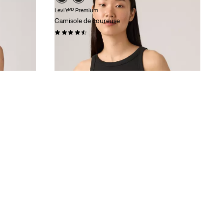
Levi'sᴹᴰ Premium
Camisole de coureuse
(49)
19,95 $