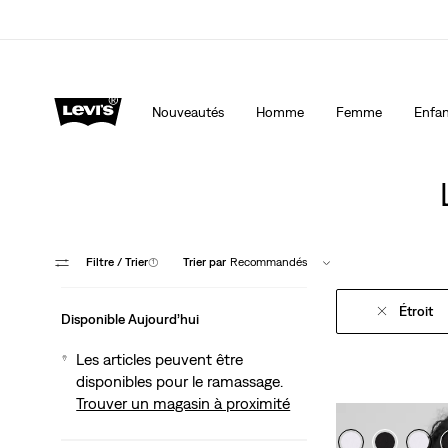
40 % DE RABAIS ADDITIONNEL SUR LES SOLDES. Ap
automatiquement à la caisse.
Détails
Nouveautés
Homme
Femme
Enfan
Filtre
/ Trier
(1)
Trier par
Recommandés
Étroit
Disponible Aujourd’hui
Les articles peuvent être
disponibles pour le ramassage.
Trouver un magasin à proximité