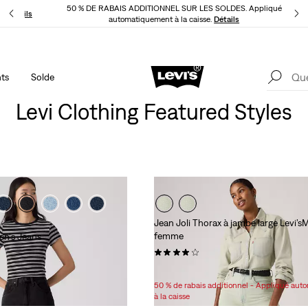
50 % DE RABAIS ADDITIONNEL SUR LES SOLDES. Appliqué
LI
Détails
automatiquement à la caisse.
Détails
ts
Solde
LE MEILLEUR DE LEVI'SMD – MAINTENANT DANS L’APPLI
Détails
Levi Clothing Featured Styles
Jean Joli Thorax à jambe large Levi’
femme
n's Jeans
(1359)
Sale
Original
59,98 $
118,00 $
Price
Price
50 % de rabais additionnel - Appliqué au
is
was
à la caisse