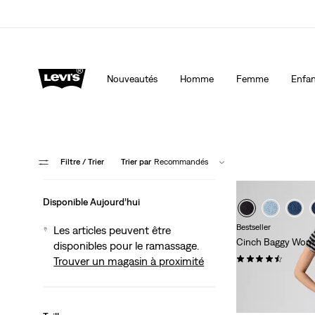
LE MEILLEUR DE LEVI'SMD – MAINTENANT DANS L’APP
Nouveautés
Homme
Femme
Enfan
Filtre
/ Trier
Trier par
Recommandés
Disponible Aujourd’hui
Bestseller
Les articles peuvent être
Cinch Baggy Wome
disponibles pour le ramassage.
(2067)
Trouver un magasin à proximité
99,95 $