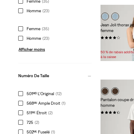
Femme
(35)
Homme
(23)
Jean Joli thorax j
Femme
(35)
femme
(1368)
Homme
(23)
Sale
Original
83,98 $
118,00 $
Afficher moins
Price
Price
50 % de rabais addit
is
was
à la caisse
Numéro De Taille
501ᴹᴰ L'Original
(12)
Pantalon coupe dr
568ᴹᶜ Ample Droit
(1)
homme
(155)
511ᴹᶜ Étroit
(2)
89,95 $
725
(2)
502ᴹᶜ Fuselé
(1)