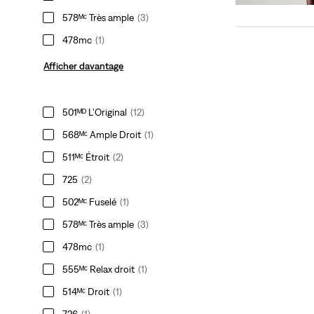
578ᴹᶜ Très ample
(3)
478mc
(1)
Afficher davantage
501ᴹᴰ L'Original
(12)
568ᴹᶜ Ample Droit
(1)
511ᴹᶜ Étroit
(2)
725
(2)
502ᴹᶜ Fuselé
(1)
578ᴹᶜ Très ample
(3)
478mc
(1)
555ᴹᶜ Relax droit
(1)
514ᴹᶜ Droit
(1)
726
(1)