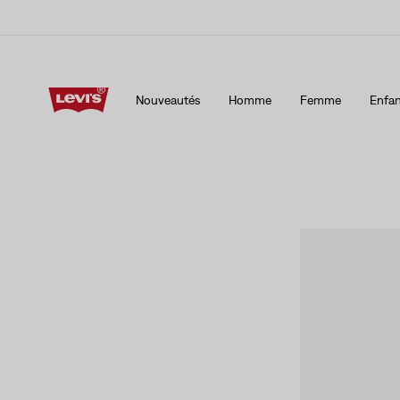
15 % DE RABAIS SUR VOTRE PREMIÈRE COMMANDE
Détai
Nouveautés
Homme
Femme
Enfan
15 % DE RABAIS SUR VOTRE PREMIÈRE COMMANDE
Détai