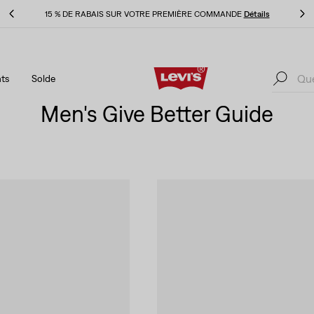
ls
LE MEILLEUR DE LEVI'SMD – MAINTENANT DANS L’APPLI
Détails
ts
Solde
ls
LE MEILLEUR DE LEVI'SMD – MAINTENANT DANS L’APPLI
Détails
Men's Give Better Guide