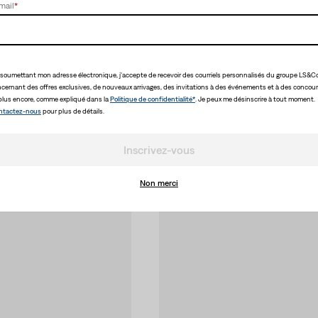
mail
*
soumettant mon adresse électronique, j'accepte de recevoir des courriels personnalisés du groupe LS&Co
cernant des offres exclusives, de nouveaux arrivages, des invitations à des événements et à des concour
plus encore, comme expliqué dans la
Politique de confidentialité*
. Je peux me désinscrire à tout moment.
ntactez-nous
pour plus de détails.
Inscrivez-vous
Non merci