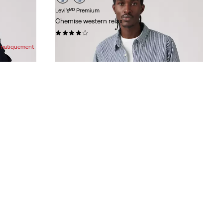
Levi'sᴹᴰ Premium
Chemise western relax
(96)
98,00 $
tomatiquement