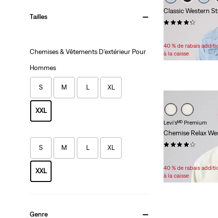
Classic Western St
Tailles
(397)
Sale
Original
55,98 $
79,95 $
Price
Price
40 % de rabais addit
Chemises & Vêtements D'extérieur Pour
is
was
à la caisse
Hommes
S
M
L
XL
XXL
Levi'sᴹᴰ Premium
Chemise Relax We
(97)
S
M
L
XL
Sale
Original
63,98 $
98,00 $
Price
Price
40 % de rabais addit
XXL
is
was
à la caisse
Genre