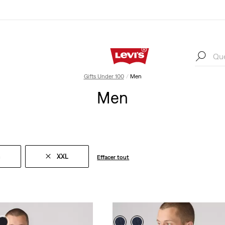
ts
Solde
Gifts Under 100
Men
Men
n
XXL
Effacer tout