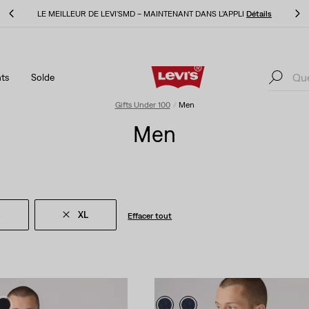
ls
LE MEILLEUR DE LEVI'SMD – MAINTENANT DANS L’APPLI
Détails
ts
Solde
ls
LE MEILLEUR DE LEVI'SMD – MAINTENANT DANS L’APPLI
Détails
Gifts Under 100
Men
Men
n
XL
Effacer tout