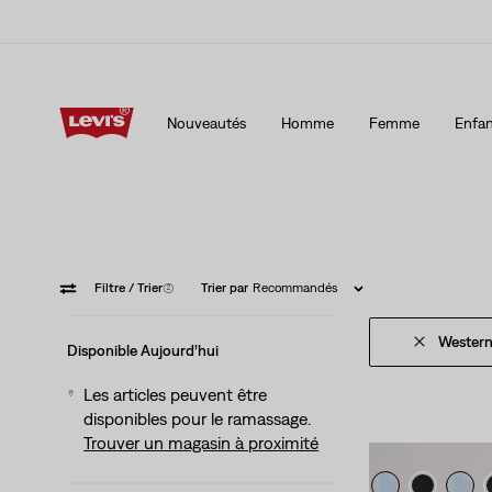
15 % DE RABAIS SUR VOTRE PREMIÈRE COMMANDE
Détai
Nouveautés
Homme
Femme
Enfan
15 % DE RABAIS SUR VOTRE PREMIÈRE COMMANDE
Détai
Filtre
/ Trier
(2)
Trier par
Recommandés
Wester
Disponible Aujourd’hui
Les articles peuvent être
disponibles pour le ramassage.
Trouver un magasin à proximité