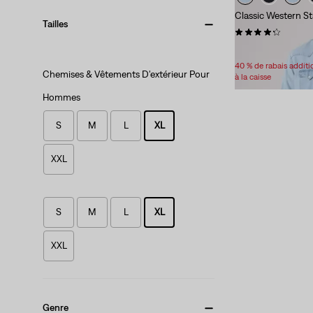
Classic Western St
Tailles
(397)
Sale
Original
55,98 $
79,95 $
Price
Price
40 % de rabais addit
Chemises & Vêtements D'extérieur Pour
is
was
à la caisse
Hommes
S
M
L
XL
XXL
S
M
L
XL
XXL
Genre