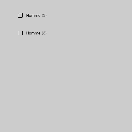
Homme
(3)
Homme
(3)
Afficher moins
Couleur
Noir
(1)
Lavé moyen
(1)
Lavé foncé
(1)
Multicolore
(1)