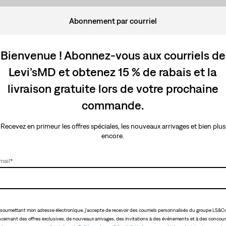
Abonnement par courriel
Bienvenue ! Abonnez-vous aux courriels de
Levi’sMD et obtenez 15 % de rabais et la
livraison gratuite lors de votre prochaine
commande.
Recevez en primeur les offres spéciales, les nouveaux arrivages et bien plus
encore.
mail
*
soumettant mon adresse électronique, j'accepte de recevoir des courriels personnalisés du groupe LS&Co
cernant des offres exclusives, de nouveaux arrivages, des invitations à des événements et à des concour