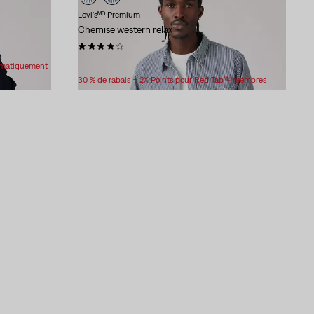
Levi'sᴹᴰ Premium
Chemise western relax
(96)
98,00 $
tomatiquement
30 % de rabais + 2X Points pour Red Tabᴹᶜ membres