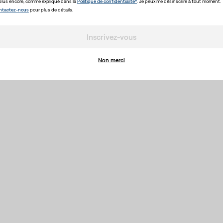
plus encore, comme expliqué dans la
Politique de confidentialité*
. Je peux me désinscrire à tout moment.
ntactez-nous
pour plus de détails.
Inscrivez-vous
Non merci