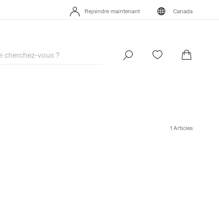
40 % DE RABAIS ADDITIONNEL SUR LES SOLDES. Appliqué
Rejoindre maintenant
Canada
automatiquement à la caisse.
Détails
40 % DE RABAIS ADDITIONNEL SUR LES SOLDES. Appliqué
Rejoindre maintenant
Canada
automatiquement à la caisse.
Détails
1 Articles