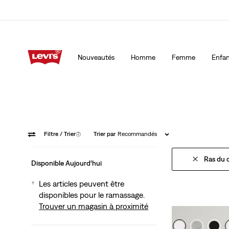
15 % DE RABAIS SUR VOTRE PREMIÈRE COMMANDE
Détai
Nouveautés
Homme
Femme
Enfan
15 % DE RABAIS SUR VOTRE PREMIÈRE COMMANDE
Détai
Filtre
/ Trier
(2)
Trier par
Recommandés
Ras du 
Disponible Aujourd’hui
Les articles peuvent être
disponibles pour le ramassage.
Trouver un magasin à proximité