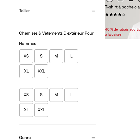
T-shirt à poche cl
Tailles
(121)
Sale
Original
24,98 $
29,95 $
Price
Price
40 % de rabais addit
Chemises & Vêtements D'extérieur Pour
is
was
à la caisse
Hommes
XS
S
M
L
XL
XXL
XS
S
M
L
XL
XXL
Genre