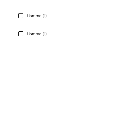
Homme
(1)
Homme
(1)
Afficher moins
Style
Ras du cou
(1)
Classique Pocket Tee
(1)
Classique
(1)
red tab™ vintage
(1)
red tabᴹᶜ vintage
(1)