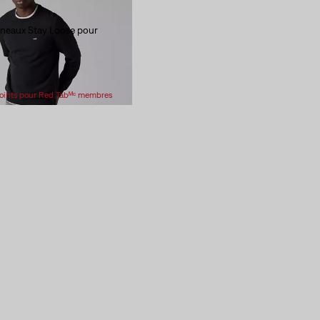
neaux Stay Loose pour
Points pour Red Tabᴹᶜ membres