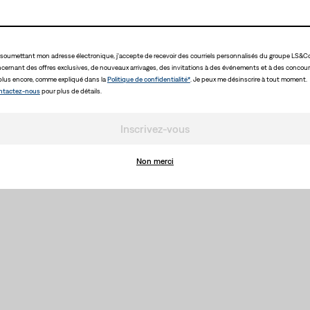
soumettant mon adresse électronique, j'accepte de recevoir des courriels personnalisés du groupe LS&Co
cernant des offres exclusives, de nouveaux arrivages, des invitations à des événements et à des concour
plus encore, comme expliqué dans la
Politique de confidentialité*
. Je peux me désinscrire à tout moment.
ntactez-nous
pour plus de détails.
Inscrivez-vous
Non merci