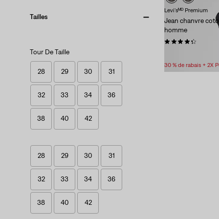
Levi'sᴹᴰ Premium
Tailles
Jean chanvre coto
homme
(522)
Tour De Taille
118,00 $
30 % de rabais + 2X 
28
29
30
31
32
33
34
36
38
40
42
28
29
30
31
32
33
34
36
38
40
42