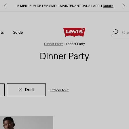
ls
LE MEILLEUR DE LEVI'SMD – MAINTENANT DANS L’APPLI
Détails
ts
Solde
ls
LE MEILLEUR DE LEVI'SMD – MAINTENANT DANS L’APPLI
Détails
Dinner Party
Dinner Party
Dinner Party
Droit
Effacer tout