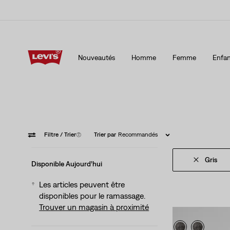
15 % DE RABAIS SUR VOTRE PREMIÈRE COMMANDE
Détai
Nouveautés
Homme
Femme
Enfan
15 % DE RABAIS SUR VOTRE PREMIÈRE COMMANDE
Détai
Filtre
/ Trier
(2)
Trier par
Recommandés
Gris
Disponible Aujourd’hui
Les articles peuvent être
disponibles pour le ramassage.
Trouver un magasin à proximité