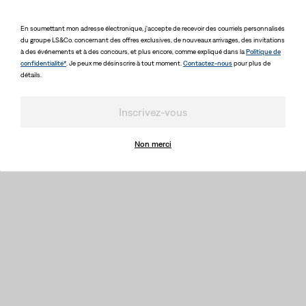
En soumettant mon adresse électronique, j'accepte de recevoir des courriels personnalisés
du groupe LS&Co. concernant des offres exclusives, de nouveaux arrivages, des invitations
à des événements et à des concours, et plus encore, comme expliqué dans la
Politique de
confidentialité*
. Je peux me désinscrire à tout moment.
Contactez-nous
pour plus de
détails.
Inscrivez-vous
Non merci