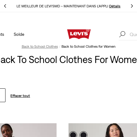
ls
LE MEILLEUR DE LEVI'SMD – MAINTENANT DANS L’APPLI
Détails
ts
Solde
ls
LE MEILLEUR DE LEVI'SMD – MAINTENANT DANS L’APPLI
Détails
Back to School Clothes
Back to School Clothes for Women
ack To School Clothes For Wom
Effacer tout