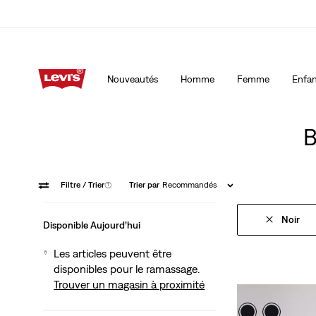
15 % DE RABAIS SUR VOTRE PREMIÈRE COMMANDE
Détai
Nouveautés
Homme
Femme
Enfan
15 % DE RABAIS SUR VOTRE PREMIÈRE COMMANDE
Détai
B
Filtre
/ Trier
(1)
Trier par
Recommandés
Noir
Disponible Aujourd’hui
Les articles peuvent être
disponibles pour le ramassage.
Trouver un magasin à proximité