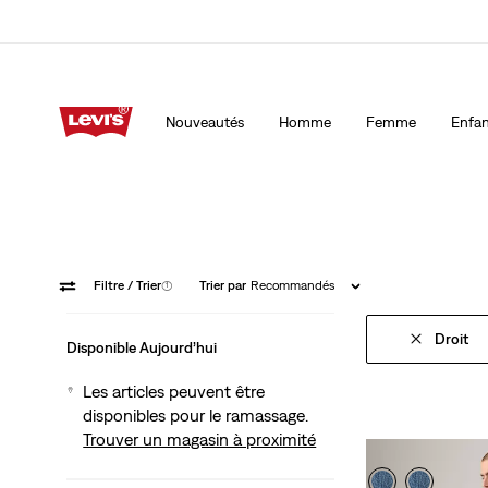
15 % DE RABAIS SUR VOTRE PREMIÈRE COMMANDE
Détai
Nouveautés
Homme
Femme
Enfan
15 % DE RABAIS SUR VOTRE PREMIÈRE COMMANDE
Détai
Filtre
/ Trier
(1)
Trier par
Recommandés
Droit
Disponible Aujourd’hui
Les articles peuvent être
disponibles pour le ramassage.
Trouver un magasin à proximité