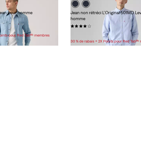
 Jean pour homme
Jean non rétréci L’Original 501MD Le
homme
(4198)
99,95 $
Points pour Red Tabᴹᶜ membres
30 % de rabais + 2X Points pour Red Tabᴹ