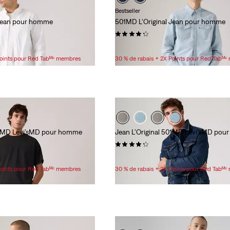
Bestseller
 Jean pour homme
501MD L'Original Jean pour homme
(5230)
89,95 $
Points pour Red Tabᴹᶜ membres
30 % de rabais + 2X Points pour Red Tabᴹ
501MD Levi’sMD pour homme
Jean L’Original 501MD Levi’sMD po
(2585)
89,95 $
Points pour Red Tabᴹᶜ membres
30 % de rabais + 2X Points pour Red Tabᴹ