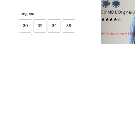
501MD L'Original
Longueur
(4393)
30
32
34
36
89,95 $
30 % de rabais + 2X 
9
30
32
34
36
9
Genre
Homme
(8)