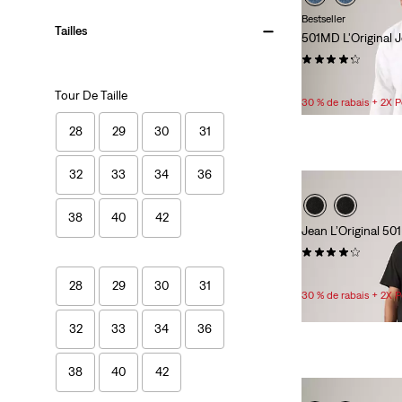
Bestseller
Tailles
501MD L'Original
(6351)
89,95 $
Tour De Taille
30 % de rabais + 2X 
28
29
30
31
32
33
34
36
38
40
42
Jean L’Original 
(1597)
99,95 $
28
29
30
31
30 % de rabais + 2X 
32
33
34
36
38
40
42