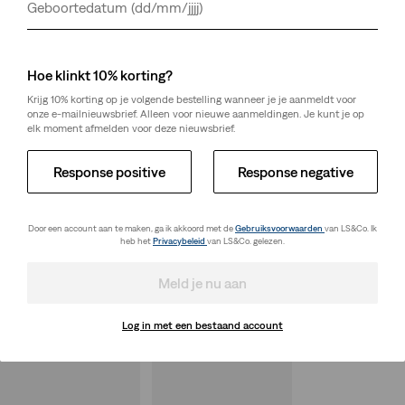
Dag
Maand
Jaar
Hoe klinkt 10% korting?
Krijg 10% korting op je volgende bestelling wanneer je je aanmeldt voor
onze e-mailnieuwsbrief. Alleen voor nieuwe aanmeldingen. Je kunt je op
elk moment afmelden voor deze nieuwsbrief.
Response positive
Response negative
Door een account aan te maken, ga ik akkoord met de
Gebruiksvoorwaarden
van LS&Co. Ik
heb het
Privacybeleid
van LS&Co. gelezen.
Meld je nu aan
Log in met een bestaand account