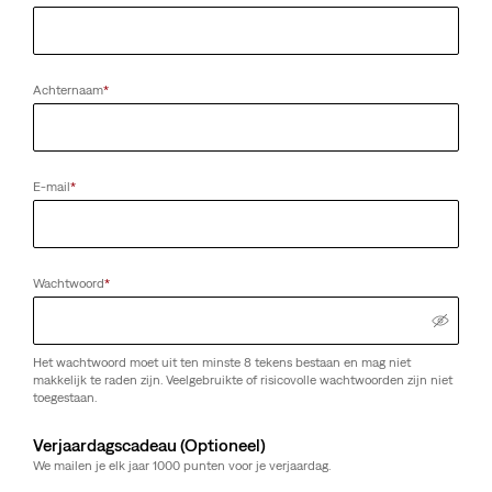
Achternaam
*
E-mail
*
Wachtwoord
*
Het wachtwoord moet uit ten minste 8 tekens bestaan en mag niet
makkelijk te raden zijn. Veelgebruikte of risicovolle wachtwoorden zijn niet
toegestaan.
Verjaardagscadeau (Optioneel)
We mailen je elk jaar 1000 punten voor je verjaardag.