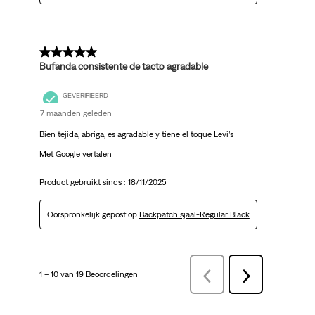
5 van 5 sterren.
Bufanda consistente de tacto agradable
GEVERIFIEERD
7 maanden geleden
Bien tejida, abriga, es agradable y tiene el toque Levi’s
Met Google vertalen
Product gebruikt sinds :
18/11/2025
Oorspronkelijk gepost op
Backpatch sjaal-Regular Black
1 – 10 van 19 Beoordelingen
VorigeBeoordelingen
Volgende
Beoordelingen