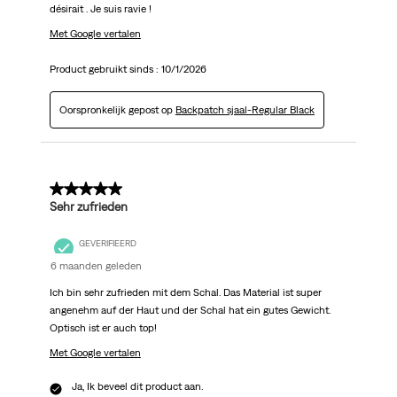
désirait . Je suis ravie !
Met Google vertalen
Product gebruikt sinds :
10/1/2026
Oorspronkelijk gepost op
Backpatch sjaal-Regular Black
5 van 5 sterren.
Sehr zufrieden
GEVERIFIEERD
6 maanden geleden
Ich bin sehr zufrieden mit dem Schal. Das Material ist super
angenehm auf der Haut und der Schal hat ein gutes Gewicht.
Optisch ist er auch top!
Met Google vertalen
Ja, Ik beveel dit product aan.