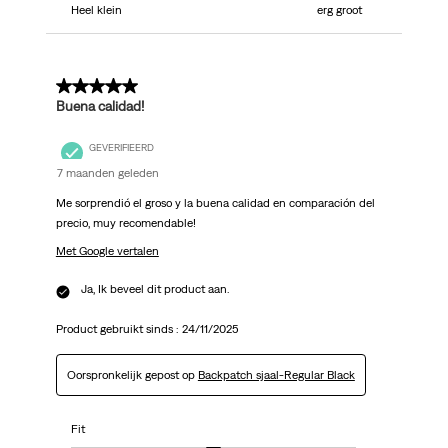
Heel klein
erg groot
5 van 5 sterren.
Buena calidad!
GEVERIFIEERD
7 maanden geleden
Me sorprendió el groso y la buena calidad en comparación del
precio, muy recomendable!
Met Google vertalen
Ja, Ik beveel dit product aan.
Product gebruikt sinds :
24/11/2025
Oorspronkelijk gepost op
Backpatch sjaal-Regular Black
Fit