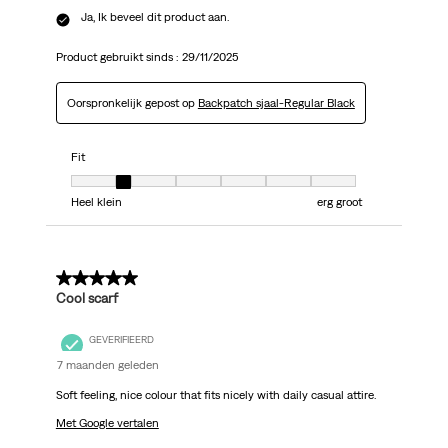
Ja, Ik beveel dit product aan.
Product gebruikt sinds :
29/11/2025
Oorspronkelijk gepost op
Backpatch sjaal-Regular Black
Fit
Fit, 2 van 7, waarbij 1 gelijk is aan Heel klein en 7 gelijk is aan erg groot
Heel klein
erg groot
5 van 5 sterren.
Cool scarf
GEVERIFIEERD
7 maanden geleden
Soft feeling, nice colour that fits nicely with daily casual attire.
Met Google vertalen