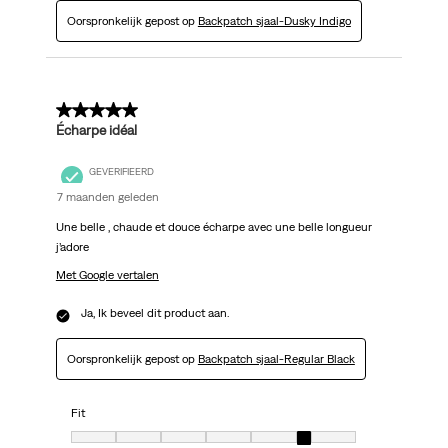
Oorspronkelijk gepost op
Backpatch sjaal-Dusky Indigo
5 van 5 sterren.
Écharpe idéal
GEVERIFIEERD
7 maanden geleden
Une belle , chaude et douce écharpe avec une belle longueur
j’adore
Met Google vertalen
Ja, Ik beveel dit product aan.
Oorspronkelijk gepost op
Backpatch sjaal-Regular Black
Fit
Fit, 6 van 7, waarbij 1 gelijk is aan Heel klein en 7 gelijk is aan erg groot