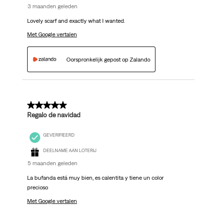
3 maanden geleden
Lovely scarf and exactly what I wanted.
Met Google vertalen
Oorspronkelijk gepost op Zalando
5 van 5 sterren.
Regalo de navidad
GEVERIFIEERD
DEELNAME AAN LOTERIJ
5 maanden geleden
La bufanda está muy bien, es calentita y tiene un color
precioso
Met Google vertalen