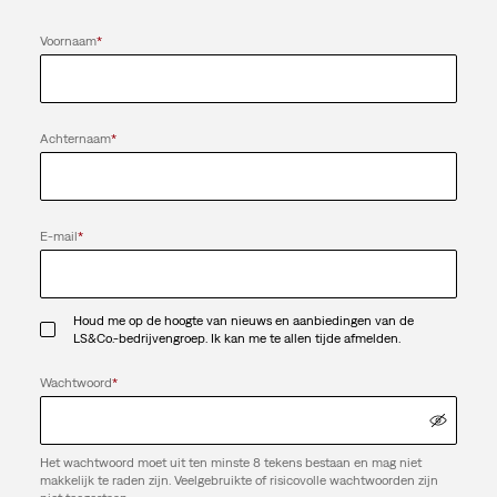
Voornaam
*
Achternaam
*
E-mail
*
Houd me op de hoogte van nieuws en aanbiedingen van de
LS&Co.-bedrijvengroep. Ik kan me te allen tijde afmelden.
Wachtwoord
*
Het wachtwoord moet uit ten minste 8 tekens bestaan en mag niet
makkelijk te raden zijn. Veelgebruikte of risicovolle wachtwoorden zijn