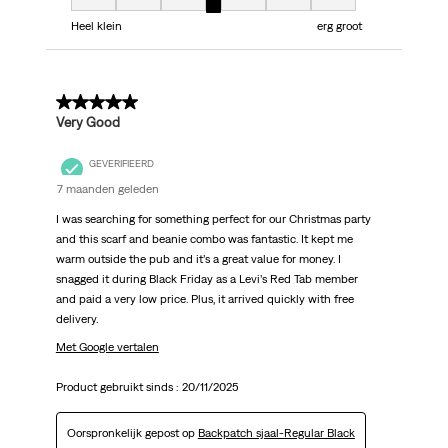
Fit, 4 van 7, waarbij 1 gelijk is aan Heel klein en 7 gelijk is aan erg groot
Heel klein
erg groot
5 van 5 sterren.
Very Good
GEVERIFIEERD
7 maanden geleden
I was searching for something perfect for our Christmas party
and this scarf and beanie combo was fantastic. It kept me
warm outside the pub and it’s a great value for money. I
snagged it during Black Friday as a Levi’s Red Tab member
and paid a very low price. Plus, it arrived quickly with free
delivery.
Met Google vertalen
Product gebruikt sinds :
20/11/2025
Oorspronkelijk gepost op
Backpatch sjaal-Regular Black