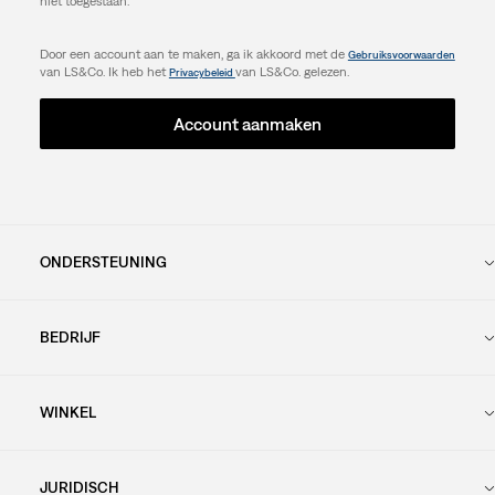
niet toegestaan.
Door een account aan te maken, ga ik akkoord met de
Gebruiksvoorwaarden
van LS&Co. Ik heb het
van LS&Co. gelezen.
Privacybeleid
Account aanmaken
ONDERSTEUNING
BEDRIJF
WINKEL
JURIDISCH