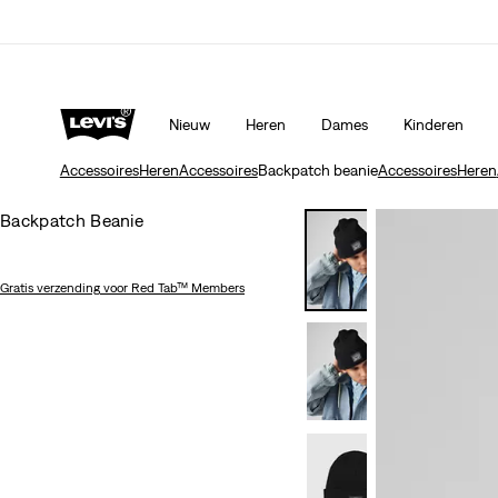
Sale: tot 50% + extra 10% korting*
Meer details
Nieuw
Heren
Dames
Kinderen
Accessoires
Heren
Accessoires
Backpatch beanie
Accessoires
Heren
Backpatch Beanie
Gratis verzending
voor Red Tab™ Members