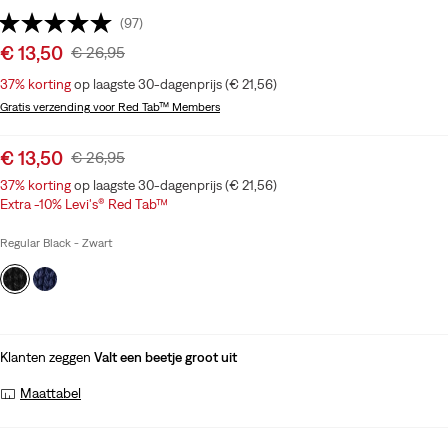
(97)
Sale
€ 13,50
Original
€ 26,95
price
Price
37%
korting
op laagste 30-dagenprijs (€ 21,56)
is
Was
Gratis verzending
voor Red Tab™ Members
Sale
€ 13,50
Original
€ 26,95
price
Price
37%
korting
op laagste 30-dagenprijs (€ 21,56)
is
Was
Extra -10% Levi's® Red Tab™
Regular Black - Zwart
Klanten zeggen
Valt een beetje groot uit
Maattabel