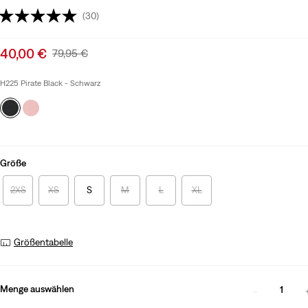
(30)
Sale
40,00 €
Original
79,95 €
price
Price
is
Was
H225 Pirate Black - Schwarz
Größe
2XS
XS
S
M
L
XL
Größentabelle
Menge auswählen
1