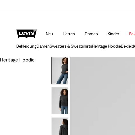
Sale: Bis zu 50% Rabatt + 10% extra*
Mehr Erfahr
Neu
Herren
Damen
Kinder
Sal
Bekleidung
Damen
Sweaters & Sweatshirts
Heritage Hoodie
Bekleid
Heritage Hoodie